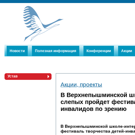
Новости
Полезная информация
Конференции
Акции
Устав
Акции, проекты
Члены Союза
Публикации
В Верхнепышминской шк
слепых пройдет фестива
инвалидов по зрению
В Верхнепышминской школе-интер
фестиваль творчества детей-инв