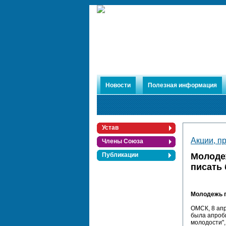
Новости
Полезная информация
Устав
Акции, п
Члены Союза
Молоде
Публикации
писать
Молодежь г
ОМСК, 8 апр
была апроб
молодости",