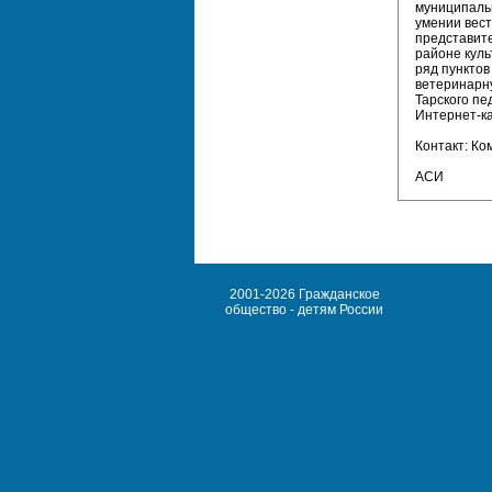
муниципаль
умении вест
представит
районе кул
ряд пунктов
ветеринарну
Тарского пе
Интернет-к
Контакт: Ко
АСИ
2001-2026 Гражданское
общество - детям России