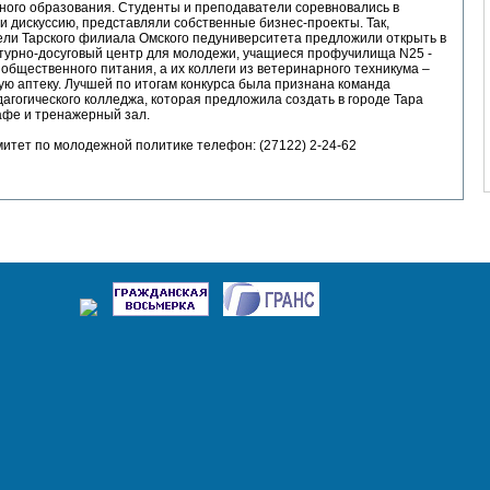
ного образования. Студенты и преподаватели соревновались в
и дискуссию, представляли собственные бизнес-проекты. Так,
ели Тарского филиала Омского педуниверситета предложили открыть в
ьтурно-досуговый центр для молодежи, учащиеся профучилища N25 -
 общественного питания, а их коллеги из ветеринарного техникума –
ю аптеку. Лучшей по итогам конкурса была признана команда
дагогического колледжа, которая предложила создать в городе Тара
афе и тренажерный зал.
митет по молодежной политике телефон: (27122) 2-24-62