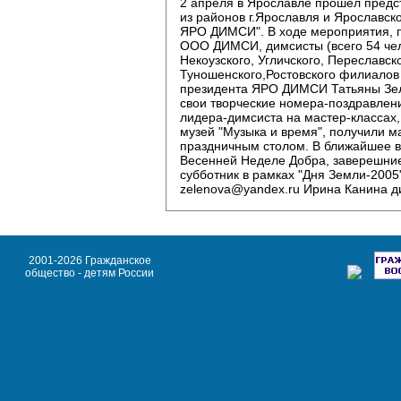
2 апреля в Ярославле прошел пре
из районов г.Ярославля и Ярославск
ЯРО ДИМСИ". В ходе мероприятия, п
ООО ДИМСИ, димсисты (всего 54 чел
Некоузского, Угличского, Переславск
Туношенского,Ростовского филиалов
президента ЯРО ДИМСИ Татьяны Зел
свои творческие номера-поздравлени
лидера-димсиста на мастер-классах,
музей "Музыка и время", получили м
праздничным столом. В ближайшее в
Весенней Неделе Добра, заверешни
субботник в рамках "Дня Земли-2005"
zelenova@yandex.ru Ирина Канина 
2001-2026 Гражданское
общество - детям России