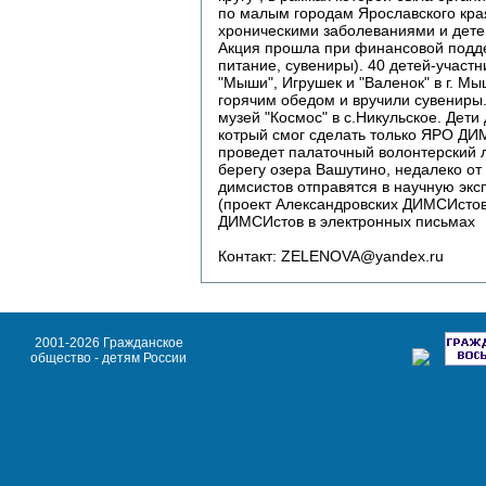
по малым городам Ярославского края
хроническими заболеваниями и дете
Акция прошла при финансовой подде
питание, сувениры). 40 детей-участн
"Мыши", Игрушек и "Валенок" в г. М
горячим обедом и вручили сувениры.
музей "Космос" в с.Никульское. Дети
котрый смог сделать только ЯРО Д
проведет палаточный волонтерский л
берегу озера Вашутино, недалеко от 
димсистов отправятся в научную экс
(проект Александровских ДИМСИстов
ДИМСИстов в электронных письмах
Контакт: ZELENOVA@yandex.ru
2001-2026 Гражданское
общество - детям России