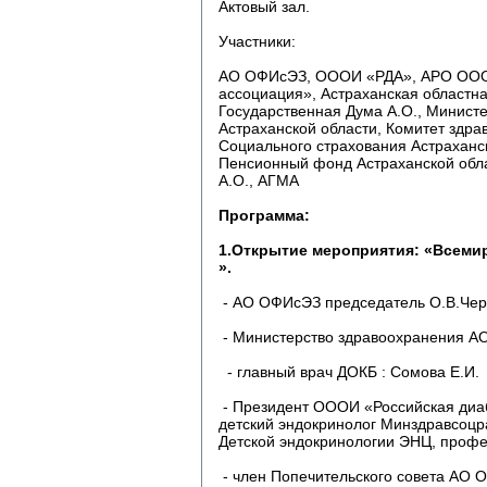
Актовый зал.
Участники:
АО ОФИсЭЗ, ОООИ «РДА», АРО ОООИ
ассоциация», Астраханская областн
Государственная Дума А.О., Минист
Астраханской области, Комитет здра
Социального страхования Астраханс
Пенсионный фонд Астраханской обл
А.О., АГМА
Программа:
1.Открытие мероприятия: «Всемир
».
- АО ОФИсЭЗ председатель О.В.Чер
- Министерство здравоохранения АО
- главный врач ДОКБ : Сомова Е.И.
- Президент ОООИ «Российская диаб
детский
эндокринолог Минздравсоцра
Детской эндокринологии
ЭНЦ, профес
- член Попечительского совета АО 