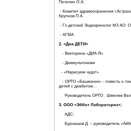
Петелин О.А.
- Комитет здравоохранения г.Астрах
Крупнов П.А.
- Гл.детский Эндокринолог МЗ АО: О
- АГМА
2. «Диа ДЕТИ»
- Викторина «ДИА Я»
- Диамультсказки
- «Нарисуем чудо!»
- ОРТО «Башмачок» - повесть о том,
детей с диабетом…
Руководитель ОРТО : Шмелев Вале
3. ООО «Эббот Лэбораториз»;
АДС;
Бурнашов Д. – руководитель «Айб