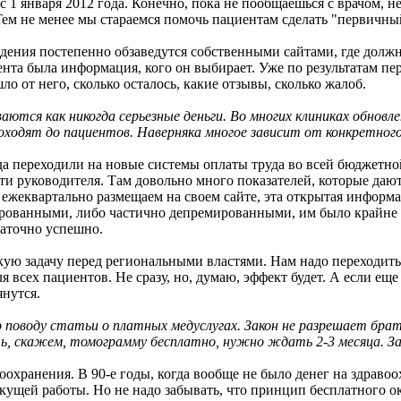
с 1 января 2012 года. Конечно, пока не пообщаешься с врачом, 
Тем не менее мы стараемся помочь пациентам сделать "первичны
еждения постепенно обзаведутся собственными сайтами, где долж
ента была информация, кого он выбирает. Уже по результатам пе
о от него, сколько осталось, какие отзывы, сколько жалоб.
аются как никогда серьезные деньги. Во многих клиниках обновл
доходят до пациентов. Наверняка многое зависит от конкретного
гда переходили на новые системы оплаты труда во всей бюджетн
и руководителя. Там довольно много показателей, которые дают
ы ежеквартально размещаем на своем сайте, эта открытая информ
ированными, либо частично депремированными, им было крайне н
таточно успешно.
акую задачу перед региональными властями. Нам надо переходить
ля всех пациентов. Не сразу, но, думаю, эффект будет. А если ещ
янутся.
 поводу статьи о платных медуслугах. Закон не разрешает брать
ь, скажем, томограмму бесплатно, нужно ждать 2-3 месяца. За 
оохранения. В 90-е годы, когда вообще не было денег на здраво
кущей работы. Но не надо забывать, что принцип бесплатного о