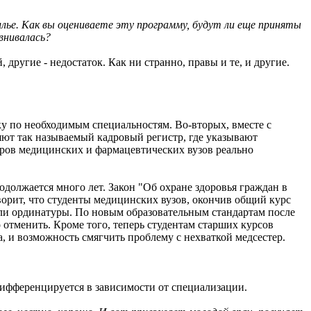
илье. Как вы оцениваете эту программу, будут ли еще приняты
внивалась?
другие - недостаток. Как ни странно, правы и те, и другие.
у по необходимым специальностям. Во-вторых, вместе с
яют так называемый кадровый регистр, где указывают
торов медицинских и фармацевтических вузов реально
родолжается много лет. Закон "Об охране здоровья граждан в
ворит, что студенты медицинских вузов, окончив общий курс
 или ординатуры. По новым образовательным стандартам после
 отменить. Кроме того, теперь студентам старших курсов
, и возможность смягчить проблему с нехваткой медсестер.
дифференцируется в зависимости от специализации.