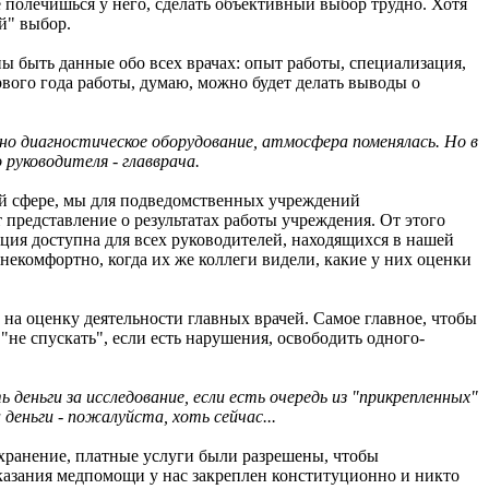
не полечишься у него, сделать объективный выбор трудно. Хотя
й" выбор.
ны быть данные обо всех врачах: опыт работы, специализация,
рвого года работы, думаю, можно будет делать выводы о
ено диагностическое оборудование, атмосфера поменялась. Но в
 руководителя - главврача.
ой сфере, мы для подведомственных учреждений
 представление о результатах работы учреждения. От этого
ация доступна для всех руководителей, находящихся в нашей
екомфортно, когда их же коллеги видели, какие у них оценки
 на оценку деятельности главных врачей. Самое главное, чтобы
е "не спускать", если есть нарушения, освободить одного-
 деньги за исследование, если есть очередь из "прикрепленных"
деньги - пожалуйста, хоть сейчас...
охранение, платные услуги были разрешены, чтобы
казания медпомощи у нас закреплен конституционно и никто