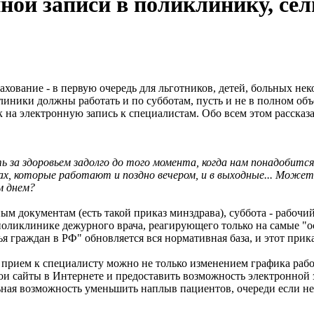
ной записи в поликлинику, се
трахование - в первую очередь для льготников, детей, больных
ники должны работать и по субботам, пусть и не в полном объ
 на электронную запись к специалистам. Обо всем этом рассказ
ть за здоровьем задолго до того момента, когда нам понадобитс
ках, которые работают и поздно вечером, и в выходные... Може
м днем?
ым документам (есть такой приказ минздрава), суббота - рабочи
в поликлинике дежурного врача, реагирующего только на самые "
я граждан в РФ" обновляется вся нормативная база, и этот прика
а прием к специалисту можно не только изменением графика ра
ои сайты в Интернете и предоставить возможность электронной 
льная возможность уменьшить наплыв пациентов, очереди если не 