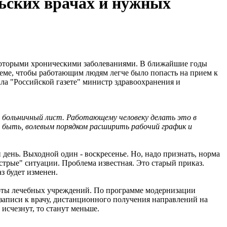
льских врачах и нужных
 некоторыми хроническими заболеваниями. В ближайшие годы
еме, чтобы работающим людям легче было попасть на прием к
ала "Российской газете" министр здравоохранения и
я больничный лист. Работающему человеку делать это в
т быть, волевым порядком расширить рабочий график и
й день. Выходной один - воскресенье. Но, надо признать, норма
острые" ситуации. Проблема известная. Это старый приказ.
з будет изменен.
боты лечебных учреждений. По программе модернизации
записи к врачу, дистанционного получения направлений на
исчезнут, то станут меньше.