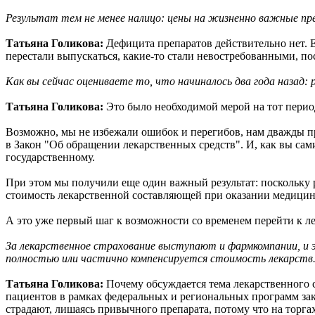
Результат тем не менее налицо: цены на жизненно важные пре
Татьяна Голикова:
Дефицита препаратов действительно нет. Есл
перестали выпускаться, какие-то стали невостребованными, по
Как вы сейчас оцениваете то, что начиналось два года назад:
Татьяна Голикова:
Это было необходимой мерой на тот период
Возможно, мы не избежали ошибок и перегибов, нам дважды пр
в Закон "Об обращении лекарственных средств". И, как вы сами
государственному.
При этом мы получили еще один важный результат: поскольку 
стоимость лекарственной составляющей при оказании медици
А это уже первый шаг к возможности со временем перейти к л
За лекарственное страхование выступают и фармкомпании, и эк
полностью или частично компенсируется стоимость лекарств.
Татьяна Голикова:
Почему обсуждается тема лекарственного с
пациентов в рамках федеральных и региональных программ зак
страдают, лишаясь привычного препарата, потому что на торга