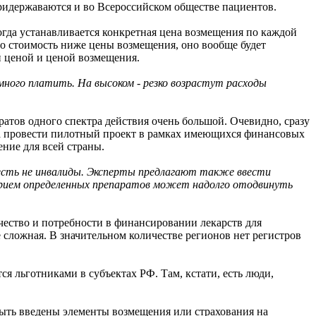
придержаваются и во Всероссийском обществе пациентов.
 когда устанавливается конкретная цена возмещения по каждой
го стоимость ниже цены возмещения, оно вообще будет
й ценой и ценой возмещения.
 много платить. На высоком - резко возрастут расходы
ратов одного спектра действия очень большой. Очевидно, сразу
она провести пилотный проект в рамках имеющихся финансовых
ение для всей страны.
о есть не инвалиды. Эксперты предлагают также ввести
й прием определенных препаратов может надолго отодвинуть
ичество и потребности в финансировании лекарств для
 сложная. В значительном количестве регионов нет регистров
тся льготниками в субъектах РФ. Там, кстати, есть люди,
быть введены элементы возмещения или страхования на