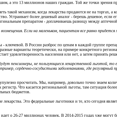
ышим, а это 13 миллионов наших граждан. Той же точки зрения 
меть такой механизм, когда лекарства продаются не на торгах, а
тво. Устраивает более дешевый аналог - берешь дешевое, если е
ригинальным препаратом - доплачиваешь разницу между аптечно
у возмещения. Если на маленьком, пациентам все равно придется
 - ключевой. В России разброс по ценам в каждой группе препа
ав разные варианты теоретически, на примере конкретного реги
стает удовлетворенность населения или нет, а затем принять реш
о будут пенсионеры, не пользующиеся лекарственной льготой, т
например, сердечно-сосудистыми заболеваниями, где регулярны
крупулезно просчитать. Мы, например, довольно точно знаем кол
регистр. Что касается региональной льготы, там ситуация более
альных бюджетов.
е лекарства. Это федеральные льготники и те, кто сегодня являе
идет о 26-27 миллионах человек. В 2014-2015 годах уже могут 