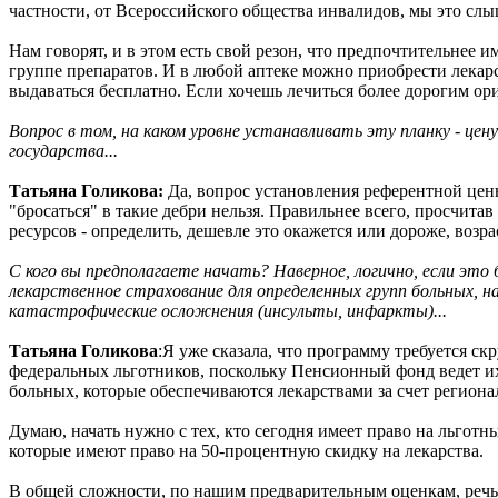
частности, от Всероссийского общества инвалидов, мы это сл
Нам говорят, и в этом есть свой резон, что предпочтительнее и
группе препаратов. И в любой аптеке можно приобрести лекарс
выдаваться бесплатно. Если хочешь лечиться более дорогим о
Вопрос в том, на каком уровне устанавливать эту планку - цен
государства...
Татьяна Голикова:
Да, вопрос установления референтной цены
"бросаться" в такие дебри нельзя. Правильнее всего, просчит
ресурсов - определить, дешевле это окажется или дороже, возра
С кого вы предполагаете начать? Наверное, логично, если эт
лекарственное страхование для определенных групп больных, 
катастрофические осложнения (инсульты, инфаркты)...
Татьяна Голикова
:Я уже сказала, что программу требуется с
федеральных льготников, поскольку Пенсионный фонд ведет их 
больных, которые обеспечиваются лекарствами за счет регион
Думаю, начать нужно с тех, кто сегодня имеет право на льготны
которые имеют право на 50-процентную скидку на лекарства.
В общей сложности, по нашим предварительным оценкам, речь 