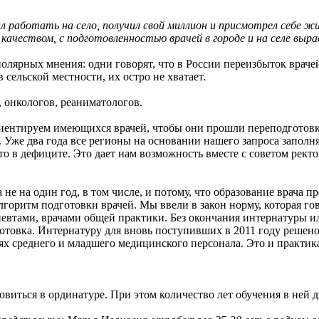
л работать на село, получил свой миллион и присмотрел себе ж
качеством, с подготовленностью врачей в городе и на селе выра
лярных мнения: одни говорят, что в России переизбыток врачей, 
 сельской местности, их остро не хватает.
 онкологов, реаниматологов.
иентируем имеющихся врачей, чтобы они прошли переподготовк
Уже два года все регионы на основании нашего запроса заполн
то в дефиците. Это дает нам возможность вместе с советом рек
не на один год, в том числе, и потому, что образование врача п
горитм подготовки врачей. Мы ввели в закон норму, которая го
рапевтами, врачами общей практики. Без окончания интернатуры
готовка. Интернатуру для вновь поступивших в 2011 году решено
ях среднего и младшего медицинского персонала. Это и практика
виться в ординатуре. При этом количество лет обучения в ней 