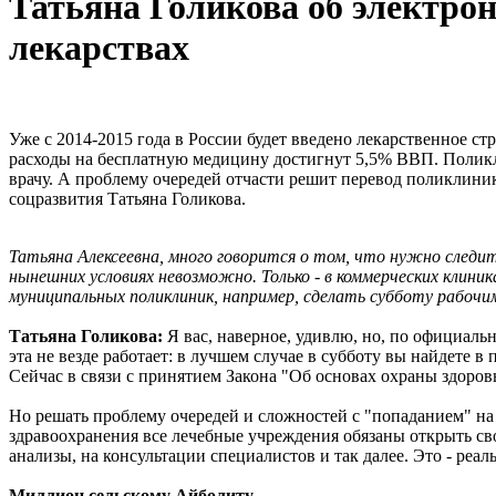
Татьяна Голикова об электрон
лекарствах
Уже с 2014-2015 года в России будет введено лекарственное с
расходы на бесплатную медицину достигнут 5,5% ВВП. Поликли
врачу. А проблему очередей отчасти решит перевод поликлиник
соцразвития Татьяна Голикова.
Татьяна Алексеевна, много говорится о том, что нужно следи
нынешних условиях невозможно. Только - в коммерческих клини
муниципальных поликлиник, например, сделать субботу рабочи
Татьяна Голикова:
Я вас, наверное, удивлю, но, по официальн
эта не везде работает: в лучшем случае в субботу вы найдете 
Сейчас в связи с принятием Закона "Об основах охраны здоровь
Но решать проблему очередей и сложностей с "попаданием" н
здравоохранения все лечебные учреждения обязаны открыть св
анализы, на консультации специалистов и так далее. Это - реа
Миллион сельскому Айболиту