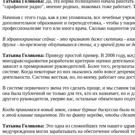
Татьяна Голикова:
Да, эта норма полноценно начала работать 
"сарафанное радио", мнение родных, знакомых тоже работает. 
Начиная с этого года, как я уже упоминала, все лечебные учр
дополнительное образование и переподготовка, - чтобы у паци
профессионализме того или иного врача. Сколько пациентов ушл
В здравоохранение сейчас - это признают даже скептики - влив
других - по-прежнему облупившиеся стены, а у врачей руки не 
Татьяна Голикова:
Приведу простой пример. В 2008 году, ко
минздравсоцразвития разработали критерии оценки деятельност
зависит и премирование руководителей. Более того, результат
системе. Когда некоторые из них оказались либо вовсе депрем
деятельности. Система жесткая, но, по-моему, работает она дос
В системе первичного звена это сделать проще, и мы ставим т
она была публичной не только для тех, кто их назначает, но и д
другого руководителя, уверяю вас, остальные обязательно подт
Когда принимался новый закон, самые бурные дискуссии были по
к этой клинике пациентов. Но по факту нередко, чтобы сделат
Татьяна Голикова:
Это одна из сложнейших тем нашего здрав
медучреждения могли зарабатывать на обеспечение обычной те