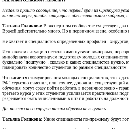
Недавно прошло сообщение, что первый врач из Оренбурга уеха
какие-то меры, чтобы ситуация с обеспеченностью кадрами, с 
Татьяна Голикова:
В экспертном сообществе существует два по
Врачей действительно много. Но в первичном звене, особенно в
Не хватает и специалистов определенных профилей - хирургов,
Исправляем ситуацию несколькими путями: во-первых, переор
минобрнауки корректируем подготовку молодых специалистов. 
буквально "поштучно", сколько и каких специалистов нужно, к
планировать количество студентов по разным специальностям.
Что касается стимулирования молодых специалистов, это задача 
РФ" серьезно изменил, или, точнее, дополнил существующий ал
обучения, могут сразу пойти работать в первичное звено - те
третьего курса у этих студентов усиливается практическая под
разрешается быть зачисленными в штат и работать на должност
Да, но классного хирурга таким образом не выучить...
Татьяна Голикова:
Узкие специалисты по-прежнему будут гото