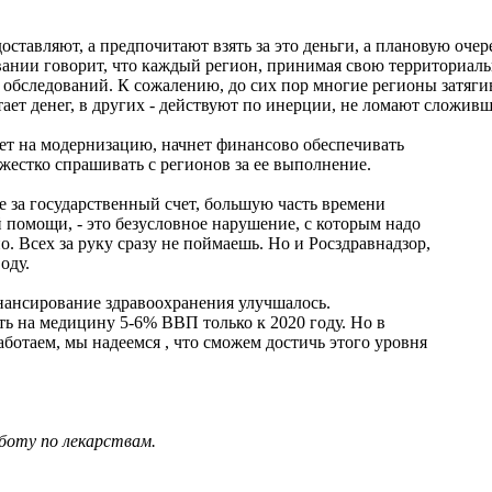
оставляют, а предпочитают взять за это деньги, а плановую очере
овании говорит, что каждый регион, принимая свою территориа
обследований. К сожалению, до сих пор многие регионы затягив
тает денег, в других - действуют по инерции, не ломают сложивш
дет на модернизацию, начнет финансово обеспечивать
жестко спрашивать с регионов за ее выполнение.
е за государственный счет, большую часть времени
 помощи, - это безусловное нарушение, с которым надо
. Всех за руку сразу не поймаешь. Но и Росздравнадзор,
оду.
инансирование здравоохранения улучшалось.
ть на медицину 5-6% ВВП только к 2020 году. Но в
аботаем, мы надеемся , что сможем достичь этого уровня
боту по лекарствам.