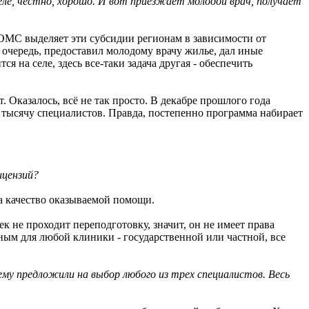
ле, честно, хорошо. И вот приезжает молодой врач, получает
 ОМС выделяет эти субсидии регионам в зависимости от
ю очередь, предоставил молодому врачу жилье, дал иные
я на селе, здесь все-таки задача другая - обеспечить
 Оказалось, всё не так просто. В декабре прошлого года
на тысячу специалистов. Правда, постепенно программа набирает
ицензий?
за качество оказываемой помощи.
к не проходит переподготовку, значит, он не имеет права
ным для любой клиники - государственной или частной, все
ему предложили на выбор любого из трех специалистов. Весь