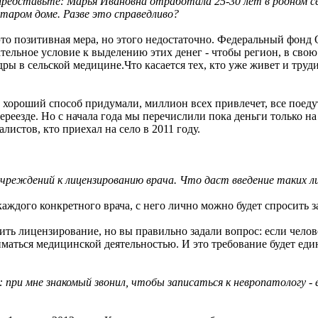
едставьте: Марья Ивановна отработала 25-30 лет в родном се
таром доме. Разве это справедливо?
это позитивная мера, но этого недостаточно. Федеральный фонд
зательное условие к выделению этих денег - чтобы регион, в сво
ы в сельской медицине.Что касается тех, кто уже живет и трудитс
 хороший способ придумали, миллион всех привлечет, все поедут.
переезде. Но с начала года мы перечислили пока деньги только 
листов, кто приехал на село в 2011 году.
учреждений к лицензированию врача. Что даст введение таких л
аждого конкретного врача, с него лично можно будет спросить 
ть лицензирование, но вы правильно задали вопрос: если челове
маться медицинской деятельностью. И это требование будет еди
при мне знакомый звонил, чтобы записаться к невропатологу - 