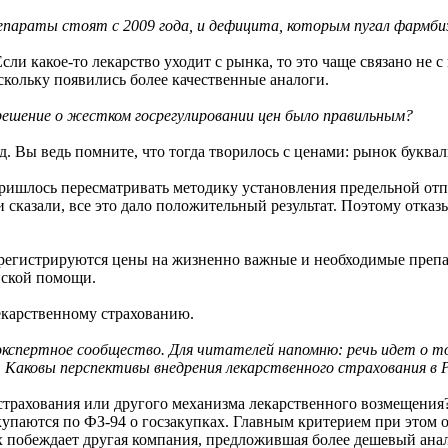
параты стоят с 2009 года, и дефицита, которым пугал фармбиз
и какое-то лекарство уходит с рынка, то это чаще связано не с 
скольку появились более качественные аналоги.
 решение о жестком госрегулировании цен было правильным?
. Вы ведь помните, что тогда творилось с ценами: рынок букваль
ишлось пересматривать методику установления предельной отпу
 сказали, все это дало положительный результат. Поэтому отказ
регистрируются цены на жизненно важные и необходимые препар
нской помощи.
екарственному страхованию.
спертное сообщество. Для читателей напомню: речь идет о том,
 Каковы перспективы внедрения лекарственного страхования в 
трахования или другого механизма лекарственного возмещения? 
упаются по ФЗ-94 о госзакупках. Главным критерием при этом о
х побеждает другая компания, предложившая более дешевый анал