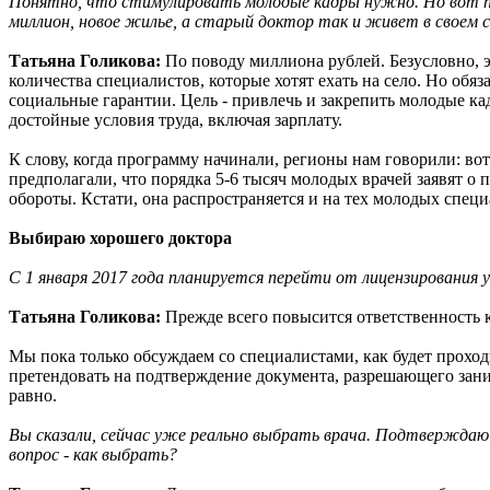
Понятно, что стимулировать молодые кадры нужно. Но вот пр
миллион, новое жилье, а старый доктор так и живет в своем с
Татьяна Голикова:
По поводу миллиона рублей. Безусловно, 
количества специалистов, которые хотят ехать на село. Но обя
социальные гарантии. Цель - привлечь и закрепить молодые кадр
достойные условия труда, включая зарплату.
К слову, когда программу начинали, регионы нам говорили: вот
предполагали, что порядка 5-6 тысяч молодых врачей заявят о 
обороты. Кстати, она распространяется и на тех молодых специа
Выбираю хорошего доктора
С 1 января 2017 года планируется перейти от лицензирования 
Татьяна Голикова:
Прежде всего повысится ответственность к
Мы пока только обсуждаем со специалистами, как будет проходи
претендовать на подтверждение документа, разрешающего зани
равно.
Вы сказали, сейчас уже реально выбрать врача. Подтверждаю: 
вопрос - как выбрать?