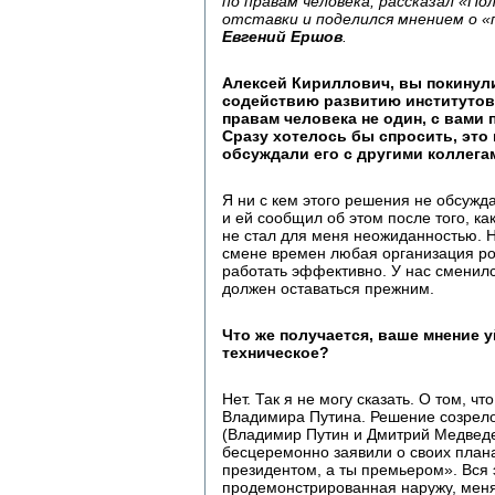
по правам человека, рассказал «По
отставки и поделился мнением о «
Евгений Ершов
.
Алексей Кириллович, вы покинули
содействию развитию институтов
правам человека не один, с вами 
Сразу хотелось бы спросить, это
обсуждали его с другими коллега
Я ни с кем этого решения не обсужда
и ей сообщил об этом после того, ка
не стал для меня неожиданностью. Н
смене времен любая организация рот
работать эффективно. У нас сменилс
должен оставаться прежним.
Что же получается, ваше мнение у
техническое?
Нет. Так я не могу сказать. О том, чт
Владимира Путина. Решение созрело 
(Владимир Путин и Дмитрий Медведев
бесцеремонно заявили о своих планах
президентом, а ты премьером». Вся э
продемонстрированная наружу, меня