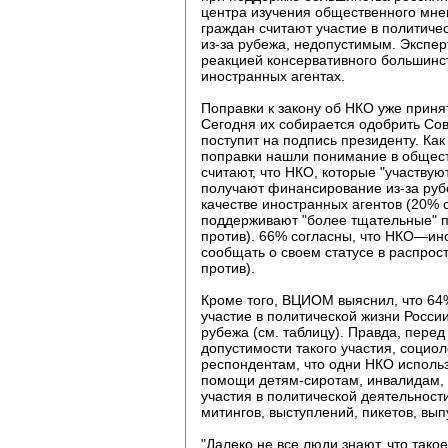
центра изучения общественного мн
граждан считают участие в политич
из-за рубежа, недопустимым. Экспер
реакцией консервативного большинс
иностранных агентах.
Поправки к закону об НКО уже принят
Сегодня их собирается одобрить Сов
поступит на подпись президенту. Ка
поправки нашли понимание в общес
считают, что НКО, которые "участвую
получают финансирование из-за руб
качестве иностранных агентов (20% 
поддерживают "более тщательные" 
против). 66% согласны, что НКО—ин
сообщать о своем статусе в распро
против).
Кроме того, ВЦИОМ выяснил, что 64
участие в политической жизни Росс
рубежа (см. таблицу). Правда, перед
допустимости такого участия, соци
респондентам, что одни НКО исполь
помощи детям-сиротам, инвалидам, ж
участия в политической деятельност
митингов, выступлений, пикетов, вып
"Далеко не все люди знают, что так