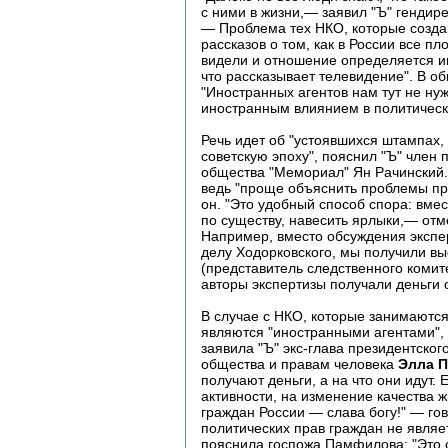
с ними в жизни,— заявил "Ъ" генди
— Проблема тех НКО, которые созда
рассказов о том, как в России все пло
видели и отношение определяется и
что рассказывает телевидение". В о
"Иностранных агентов нам тут не нужн
иностранным влиянием в политическ
Речь идет об "устоявшихся штампах,
советскую эпоху", пояснил "Ъ" член
общества "Мемориал" Ян Рачинский. 
ведь "проще объяснить проблемы про
он. "Это удобный способ спора: вме
по существу, навесить ярлыки,— от
Например, вместо обсуждения экспе
делу Ходорковского, мы получили в
(представитель следственного ком
авторы экспертизы получали деньги 
В случае с НКО, которые занимаются
являются "иностранными агентами", 
заявила "Ъ" экс-глава президентског
общества и правам человека
Элла П
получают деньги, а на что они идут.
активности, на изменение качества ж
граждан России — слава богу!" — го
политических прав граждан не являе
пояснила госпожа Памфилова: "Это 