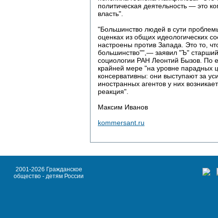
политическая деятельность — это ко
власть".
"Большинство людей в сути проблемы
оценках из общих идеологических с
настроены против Запада. Это то, ч
большинство"",— заявил "Ъ" старший
социологии РАН Леонтий Бызов. По е
крайней мере "на уровне парадных ц
консервативны: они выступают за ус
иностранных агентов у них возникает
реакция".
Максим Иванов
kommersant.ru
2001-2026 Гражданское
общество - детям России