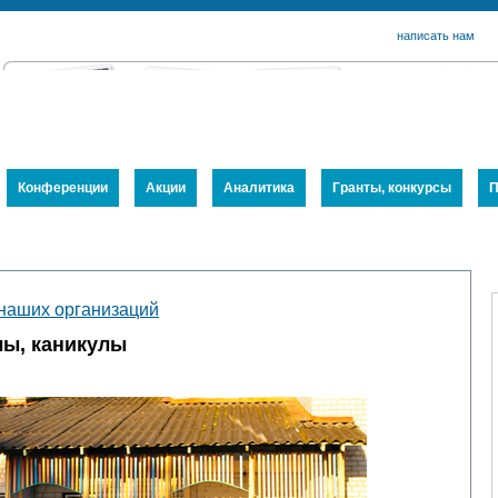
написать нам
Конференции
Акции
Аналитика
Гранты, конкурсы
П
наших организаций
лы, каникулы