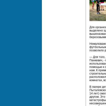
Для организ
выделено зд
вышеназванн
березовыми 
Немаловажн
футбольным 
позволило р
— Для того,
Панкевич, -
использован
помощью к с
нам. К прим
строительны
расположилс
комнатах, в
В лагере де
Пыталовског
14 лет) смо
другом. Это
катастрофы,
несовершен