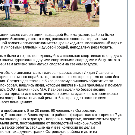
ации такого лагеря администрацией Великолукского района было
ание бывшего детского сада, расположенного на территории
ой волости в живописном месте, где находится великолепный парк с
и липовыми аллеями и дубовой рощей, неподалеку реки Ловать.
ым было и то, что неподалеку была школьная спортивная площадка с
полем, турниками и другими спортивными снарядами и батутом, что
ебятам активно заниматься спортом на свежем воздухе.
 чтобы организовать этот лагерь, - рассказывает Лидия Ивановна
 пришлось много поработать, так как оно некоторое время стояло без
ия. Средств для этого не было, поэтому пришлось обратиться за
понсорам, нашлись люди, которые вникли в наши проблемы и помогли
еру, ООО «Дакма» (рук. М.А. Иванов) выделило безвозмездно
е материалы для косметического ремонта здания, в котором позже
я лагерь. Косметический ремонт был проведен нами во всех
о всех помещениях.
ти пребывали с 6 по 20 июля. 60 человек из Островского,
о, Псковского и Великолукского районов (возрастная категория от 7 до
гли полноценно отдохнуть, поправить здоровье, познакомиться друг с
 были дети, пострадавшие от последствий Чернобыльской
 а также ребята, стоящие на учете Комиссии по делам
нолетних администрации Островского района и дети из