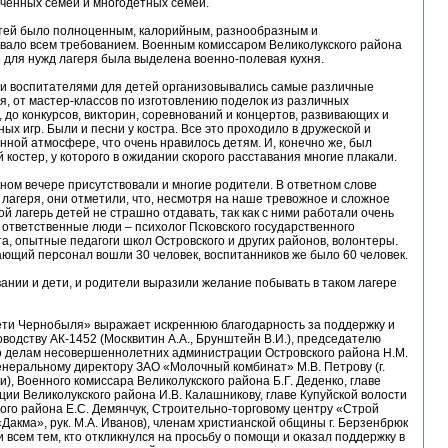
ченных семей и многодетных семей.
тей было полноценным, калорийным, разнообразным и
овало всем требованием. Военным комиссаром Великолукского района
о для нужд лагеря была выделена военно-полевая кухня.
 и воспитателями для детей организовывались самые различные
, от мастер-классов по изготовлению поделок из различных
 до конкурсов, викторин, соревнований и концертов, развивающих и
ых игр. Были и песни у костра. Все это проходило в дружеской и
ной атмосфере, что очень нравилось детям. И, конечно же, был
костер, у которого в ожидании скорого расставания многие плакали.
ом вечере присутствовали и многие родители. В ответном слове
 лагеря, они отметили, что, несмотря на наше тревожное и сложное
кой лагерь детей не страшно отдавать, так как с ними работали очень
ответственные люди – психолог Псковского государственного
а, опытные педагоги школ Островского и других районов, волонтеры.
ющий персонал вошли 30 человек, воспитанников же было 60 человек.
ании и дети, и родители выразили желание побывать в таком лагере
ти Чернобыля» выражает искреннюю благодарность за поддержку и
водству АК-1452 (Москвитин А.А., Брунштейн В.И.), председателю
о делам несовершеннолетних администрации Островского района Н.М.
енеральному директору ЗАО «Молочный комбинат» М.В. Петрову (г.
и), Военного комиссара Великолукского района Б.Г. Деденко, главе
ии Великолукского района И.В. Калашникову, главе Купуйской волости
ого района Е.С. Демянчук, Строительно-торговому центру «Строй
Дакма», рук. М.А. Иванов), членам христианской общины г. Берзенбрюк
и всем тем, кто откликнулся на просьбу о помощи и оказал поддержку в