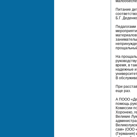
малообеспе
Питание де
соответств
Б.Г. Деденк
Педагогами
мероприятия
материалов,
занимательн
непринужден
прощальный 
На прощальн
руководству
время, в та
надежные и 
университет
В обслужива
При расстав
еще раз.
А ПООО «Де
помощь руко
Комиссии п
Хоронеко, г
Великие Лук
администрац
Великолукск
сам» (ООО «
(Германия) 