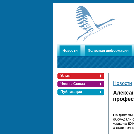
Новости
Полезная информация
Устав
Новости
Члены Союза
Алексан
Публикации
профес
На днях мы 
обсуждали о
«закона ДЯ»
а если точн