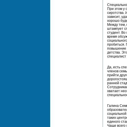
Специальнос
При этом у 
сиротства. 
зависит, уд
хорошо буде
Между тем, 
штампует сп
студент. Во
время обсуж
социального
пробиться. 
повышение 
детства. Эт
специалист 
Да, есть сп
членов семь
прийти друг
дорогостоя
ранней стад
Сотрудникам
хватает не
специальнос
Галина Семь
образовате
социальной 
таких центр
единого ста
Чаще всего 