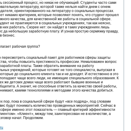
ь сессионный процесс, но никак не обучающий. Студенты часто сами
вательную литературу, которой также нельзя найти днем с огнем.
здателя, ориентированного на литературу о социальных процессах.
нет никаких критериев, которые позволяют понять, что студент прошел
жного качества, для качественной же работы в социальной сфере.
удент не практикуются в социальных учреждениях, так как неясно,
 в них работать. Скорее нет: он найдет в таких учреждениях лишь
ус да небольшую заработную плату. И узнав простую сермяжку правду,
в бизнес.
лагает рабочая группа?
о пересмотреть социальный пакет для работников сферы защиты
ства, чтобы повысить престижность профессии. Немаловажен вопрос
заработной платы. Также обратить внимание на работу
ьных учреждений, которые готовят не того специалиста, выпуская в
которые до социального клиента так и не доходят. И естественно в это
 попадают чаще всего люди, не имеющие специального образования. К
тех же детских домах чаще всего работают бывшие военные и
бщепита. А значит, не способные ответить за качество своей работы,
понимают, какими технологиями и методами этого качества добиться.
тех пор, пока в социальной сфере будут «все подряд», под словами
рвис будут понимать количество проведенных мероприятий. Сейчас в
 сфере именно этот показатель — главный критерий эффективности
лиентом». «Клиент», между тем, заинтересован не в количестве, а
азговор начат. Продолжим.
.ru