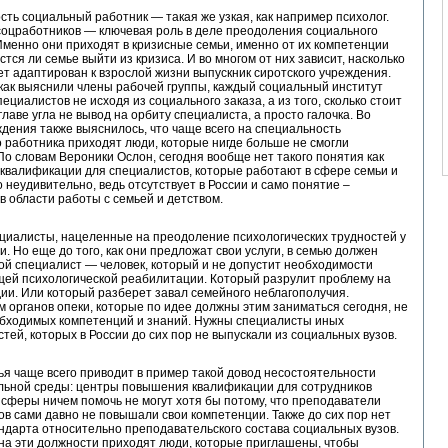
ть социальный работник — такая же узкая, как например психолог.
соцработников — ключевая роль в деле преодоления социального
Именно они приходят в кризисные семьи, именно от их компетенции
астся ли семье выйти из кризиса. И во многом от них зависит, насколько
т адаптирован к взрослой жизни выпускник сиротского учреждения.
как выяснили члены рабочей группы, каждый социальный институт
ециалистов не исходя из социального заказа, а из того, сколько стоит
 главе угла не вывод на орбиту специалиста, а просто галочка. Во
дения также выяснилось, что чаще всего на специальность
 работника приходят люди, которые нигде больше не смогли
По словам Вероники Ослон, сегодня вообще нет такого понятия как
квалификации для специалистов, которые работают в сфере семьи и
о неудивительно, ведь отсутствует в России и само понятие –
в области работы с семьей и детством.
ециалисты, нацеленные на преодоление психологических трудностей у
и. Но еще до того, как они предложат свои услуги, в семью должен
ой специалист — человек, который и не допустит необходимости
щей психологической реабилитации. Который разрулит проблему на
ии. Или который разберет завал семейного неблагополучия.
 органов опеки, которые по идее должны этим заниматься сегодня, не
обходимых компетенций и знаний. Нужны специалисты иных
тей, которых в России до сих пор не выпускали из социальных вузов.
я чаще всего приводит в пример такой довод несостоятельности
льной среды: центры повышения квалификации для сотрудников
сферы ничем помочь не могут хотя бы потому, что преподаватели
ов сами давно не повышали свои компетенции. Также до сих пор нет
ндарта относительно преподавательского состава социальных вузов.
на эти должности приходят люди, которые приглашены, чтобы