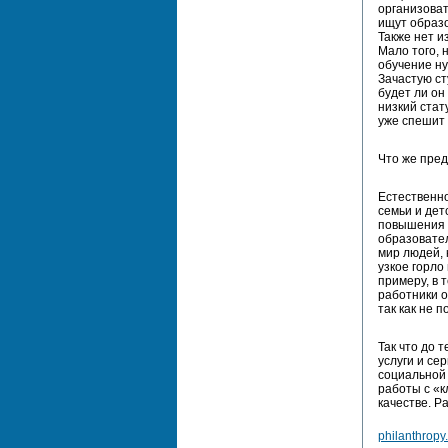
организоват
ищут образо
Также нет и
Мало того, 
обучение ну
Зачастую ст
будет ли он
низкий стат
уже спешит 
Что же пред
Естественн
семьи и дет
повышения 
образовател
мир людей, 
узкое горло
примеру, в 
работники о
так как не 
Так что до 
услуги и се
социальной
работы с «к
качестве. Р
philanthropy