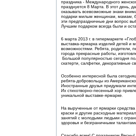
праздника - Международного женско
празднуется 8 Марта. В этот день, да
оказывать всевозможные знаки внима
подарки милым женщинам, мамам, ба
эти предпраздничные дни вопрос выб
Лучшим подарком всегда были и оста
6 марта 2013 г. в гипермаркете «Гл
выставка-ярмарка изделий детей и 
возможностями. Ребята, родители, п
города прекрасные работы, изготов
Большой популярностью сегодня пол
скатерти, салфетки, декоративные с
Особенно интересной была сегодня
ребята-добровольцы из Американског
Иностранные друзья придумали инте
Их стихотворно-песенный хор привле
уникальной выставке-ярмарке.
На вырученные от ярмарки средства 
краски и другие расходные матери
занятий с молодыми людьми с огра
здоровья и безграничными талантам
Спасибо всем! С праздником Весны!