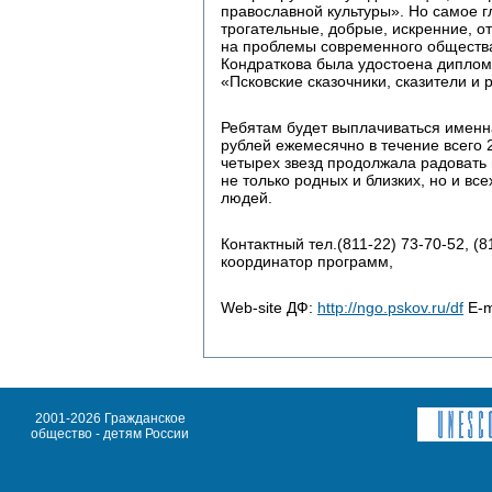
православной культуры». Но самое г
трогательные, добрые, искренние, от
на проблемы современного общества.
Кондраткова была удостоена диплом
«Псковские сказочники, сказители и 
Ребятам будет выплачиваться именн
рублей ежемесячно в течение всего 2
четырех звезд продолжала радовать 
не только родных и близких, но и вс
людей.
Контактный тел.(811-22) 73-70-52, (
координатор программ,
Web-site ДФ:
http://ngo.pskov.ru/df
E-m
2001-2026 Гражданское
общество - детям России