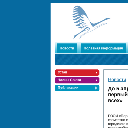
Новости
Полезная информация
Устав
Новости
Члены Союза
До 5 ап
Публикации
первый
всех»
РООИ «Перс
совместно с
городского 
всероссийск