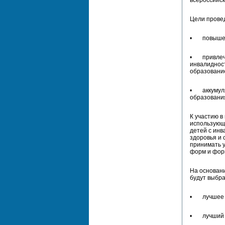
Цели провед
• повышени
• привлече
инвалиднос
образовани
• аккумуля
образовани
К участию в
использующи
детей с ин
здоровья и 
принимать 
форм и фор
На основани
будут выбр
• лучшее и
• лучший у