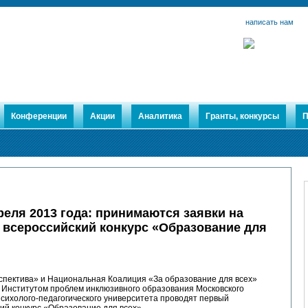
написать нам
Конференции
Акции
Аналитика
Гранты, конкурсы
П
реля 2013 года:
принимаются заявки на
 всероссийский конкурс «Образование для
пектива» и Национальная Коалиция «За образование для всех»
 Институтом проблем инклюзивного образования Московского
психолого-педагогического университета проводят первый
ий конкурс «Образование для всех».