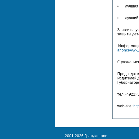
• лучшая п
• лучший к
Заявки на у
защиты дете
Информацию
anonce/vw-1
С уважением
Председате
Родителей Д
Губернатор
тел. (4922) 
web-site:
htt
2001-2026 Гражданское