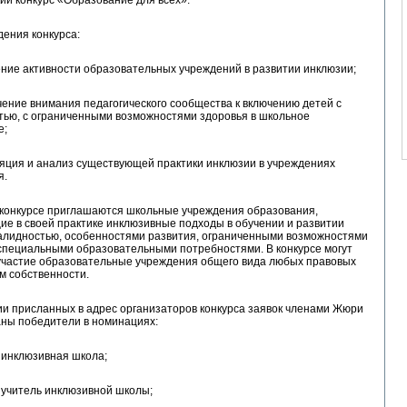
ения конкурса:
е активности образовательных учреждений в развитии инклюзии;
ние внимания педагогического сообщества к включению детей с
тью, с ограниченными возможностями здоровья в школьное
е;
ция и анализ существующей практики инклюзии в учреждениях
я.
 конкурсе приглашаются школьные учреждения образования,
е в своей практике инклюзивные подходы в обучении и развитии
валидностью, особенностями развития, ограниченными возможностями
специальными образовательными потребностями. В конкурсе могут
участие образовательные учреждения общего вида любых правовых
м собственности.
и присланных в адрес организаторов конкурса заявок членами Жюри
аны победители в номинациях:
нклюзивная школа;
читель инклюзивной школы;