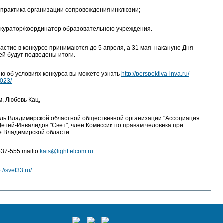
рактика организации сопровождения инклюзии;
уратор/координатор образовательного учреждения.
частие в конкурсе принимаются до 5 апреля, а 31 мая накануне Дня
й будут подведены итоги.
 об условиях конкурса вы можете узнать
http://perspektiva-inva.ru/
023/
, Любовь Кац,
ль Владимирской областной общественной организации "Ассоциация
етей-Инвалидов "Свет", член Комиссии по правам человека при
е Владимирской области.
537-555 mailto:
kats@light.elcom.ru
p://svet33.ru/