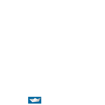
и поддержка
ет-агентство
нтина