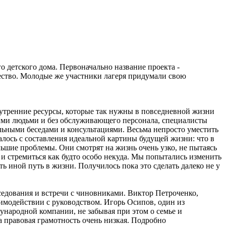
детского дома. Первоначально название проекта -
чество. Молодые же участники лагеря придумали свою
внутренние ресурсы, которые так нужны в повседневной жизни
выми людьми и без обслуживающего персонала, специалисты
льными беседами и консультациями. Весьма непросто уместить
алось с составления идеальной картины будущей жизни: что в
ьшие проблемы. Они смотрят на жизнь очень узко, не пытаясь
 и стремиться как будто особо некуда. Мы попытались изменить
 иной путь в жизни. Получилось пока это сделать далеко не у
еседования и встречи с чиновниками. Виктор Петроченко,
имодействии с руководством. Игорь Осипов, один из
ународной компании, не забывая при этом о семье и
а правовая грамотность очень низкая. Подробно