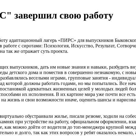
С" завершил свою работу
оту адаптационный лагерь «ПИРС» для выпускников Быковского 
в работе с сиротами: Психология, Искусство, Результат, Сотвор
а так же отражает суть проекта.
удущих выпускников, дать им новые знания и навыки, разбудить 
среды детского дома и поместив в совершенно незнакомую, с но
разбавлялись веселыми играми, групповые занятия - индивидуа
над которой должны работать годами, но мы попытались. Все нач
С постановкой адекватных жизненных целей у молодых людей бол
способами их исполнения. В их картине мира уже почти все есть
на жизнь и свои возможности иначе, оценить шансы и нарисовать
 виртуально обустраивали жилье, писали резюме, ходили на соб
камнях при устройстве на работу, официальном оформлении, вза
те, как можно дойти от водителя до топ-менеджера крупной межд
ьно и долго, так как этих вопросов у ребят оказалось немало, 