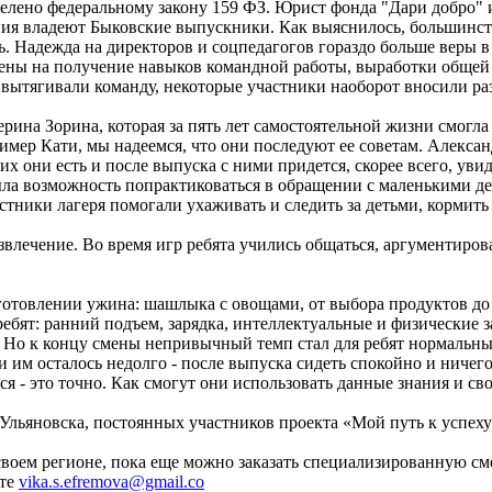
уделено федеральному закону 159 ФЗ. Юрист фонда "Дари добро
ия владеют Быковские выпускники. Как выяснилось, большинств
ть. Надежда на директоров и соцпедагогов гораздо больше веры
ены на получение навыков командной работы, выработки общей 
вытягивали команду, некоторые участники наоборот вносили раз
рина Зорина, которая за пять лет самостоятельной жизни смогла
имер Кати, мы надеемся, что они последуют ее советам. Алексан
 они есть и после выпуска с ними придется, скорее всего, увид
ыла возможность попрактиковаться в обращении с маленькими д
астники лагеря помогали ухаживать и следить за детьми, кормить
лечение. Во время игр ребята учились общаться, аргументирова
готовлении ужина: шашлыка с овощами, от выбора продуктов до 
т: ранний подъем, зарядка, интеллектуальные и физические зан
 Но к концу смены непривычный темп стал для ребят нормальным
им осталось недолго - после выпуска сидеть спокойно и ничего 
ься - это точно. Как смогут они использовать данные знания и с
 Ульяновска, постоянных участников проекта «Мой путь к успех
своем регионе, пока еще можно заказать специализированную см
чте
vika.s.efremova@gmail.co