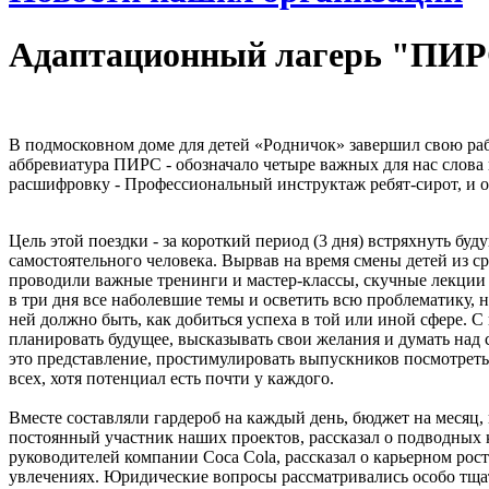
Адаптационный лагерь "ПИР
В подмосковном доме для детей «Родничок» завершил свою раб
аббревиатура ПИРС - обозначало четыре важных для нас слова 
расшифровку - Профессиональный инструктаж ребят-сирот, и он
Цель этой поездки - за короткий период (3 дня) встряхнуть б
самостоятельного человека. Вырвав на время смены детей из 
проводили важные тренинги и мастер-классы, скучные лекции 
в три дня все наболевшие темы и осветить всю проблематику, 
ней должно быть, как добиться успеха в той или иной сфере. 
планировать будущее, высказывать свои желания и думать над 
это представление, простимулировать выпускников посмотреть 
всех, хотя потенциал есть почти у каждого.
Вместе составляли гардероб на каждый день, бюджет на месяц,
постоянный участник наших проектов, рассказал о подводных 
руководителей компании Coca Cola, рассказал о карьерном рос
увлечениях. Юридические вопросы рассматривались особо тщател