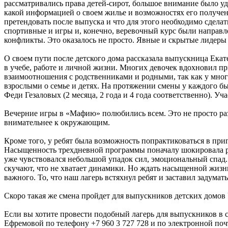
рассматривались права детей-сирот, большое внимание было 
какой информацией о своем жилье и возможностях его получен
претендовать после выпуска и что для этого необходимо сдела
спортивные и игры и, конечно, веревочный курс были направл
конфликты. Это оказалось не просто. Явные и скрытые лидеры 
О своем пути после детского дома рассказала выпускница Екате
в учебе, работе и личной жизни. Многих девочек вдохновил пр
взаимоотношения с родственниками и родными, так как у многих
взрослыми о семье и детях. На протяжении смены у каждого б
Феди Гезаловых (2 месяца, 2 года и 4 года соответственно). Уч
Вечерние игры в «Мафию» полюбились всем. Это не просто разв
внимательнее к окружающим.
Кроме того, у ребят была возможность попрактиковаться в при
Насыщенность трехдневной программы поначалу шокировала ребя
уже чувствовался небольшой упадок сил, эмоциональный спад.
скучают, что не хватает динамики. Но ждать насыщенной жизни 
важного. То, что наш лагерь встяхнул ребят и заставил задумат
Скоро такая же смена пройдет для выпускников детских домов
Если вы хотите провести подобный лагерь для выпускников в 
Ефремовой по телефону +7 960 3 727 728 и по электронной по