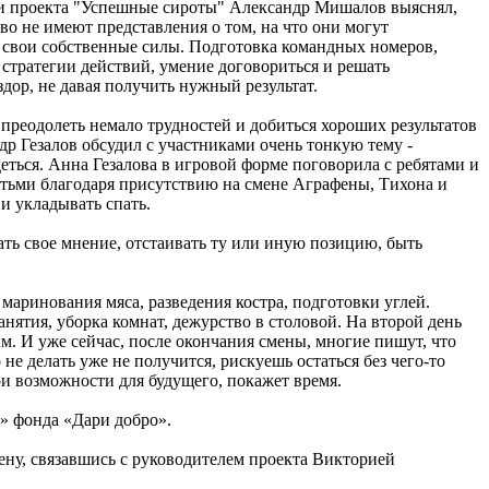
" и проекта "Успешные сироты" Александр Мишалов выяснял,
о не имеют представления о том, на что они могут
 в свои собственные силы. Подготовка командных номеров,
стратегии действий, умение договориться и решать
дор, не давая получить нужный результат.
 преодолеть немало трудностей и добиться хороших результатов
др Гезалов обсудил с участниками очень тонкую тему -
еться. Анна Гезалова в игровой форме поговорила с ребятами и
етьми благодаря присутствию на смене Аграфены, Тихона и
 и укладывать спать.
ть свое мнение, отстаивать ту или иную позицию, быть
маринования мяса, разведения костра, подготовки углей.
ятия, уборка комнат, дежурство в столовой. На второй день
. И уже сейчас, после окончания смены, многие пишут, что
не делать уже не получится, рискуешь остаться без чего-то
вои возможности для будущего, покажет время.
у» фонда «Дари добро».
ену, связавшись с руководителем проекта Викторией