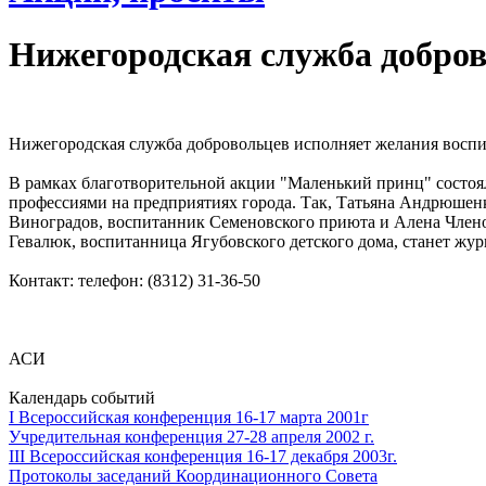
Нижегородская служба добров
Нижегородская служба добровольцев исполняет желания воспи
В рамках благотворительной акции "Маленький принц" состоял
профессиями на предприятиях города. Так, Татьяна Андрюшенк
Виноградов, воспитанник Семеновского приюта и Алена Членов
Гевалюк, воспитанница Ягубовского детского дома, станет жу
Контакт: телефон: (8312) 31-36-50
АСИ
Календарь событий
I Всероссийская конференция 16-17 марта 2001г
Учредительная конференция 27-28 апреля 2002 г.
III Всероссийская конференция 16-17 декабря 2003г.
Протоколы заседаний Координационного Совета