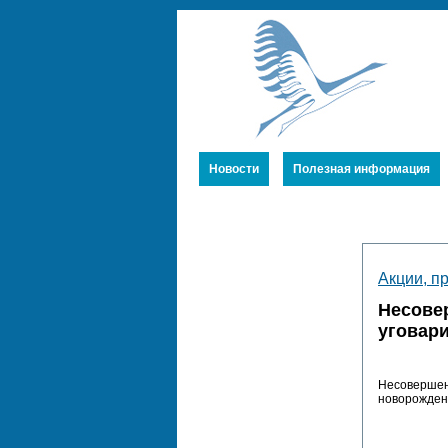
Новости
Полезная информация
Устав
Акции, п
Члены Союза
Несове
Публикации
уговар
Несовершен
новорожде