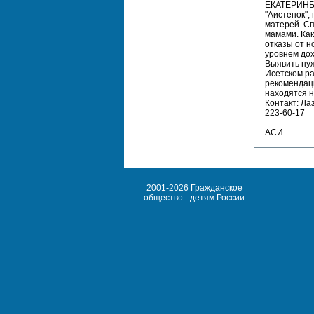
ЕКАТЕРИНБУ
"Аистенок",
матерей. С
мамами. Как
отказы от н
уровнем дох
Выявить нуж
Исетском ра
рекомендаци
находятся н
Контакт: Ла
223-60-17
АСИ
2001-2026 Гражданское
общество - детям России