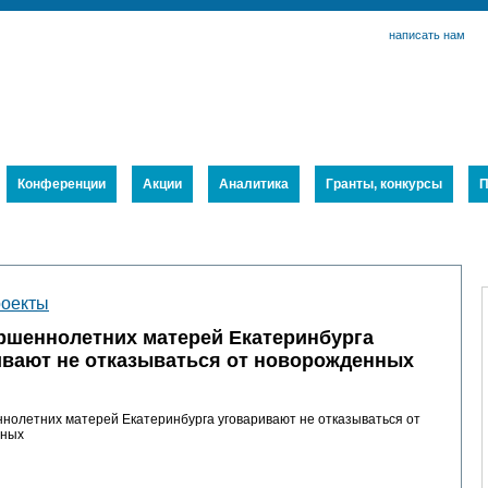
написать нам
Конференции
Акции
Аналитика
Гранты, конкурсы
П
роекты
ршеннолетних матерей Екатеринбурга
ивают не отказываться от новорожденных
нолетних матерей Екатеринбурга уговаривают не отказываться от
нных