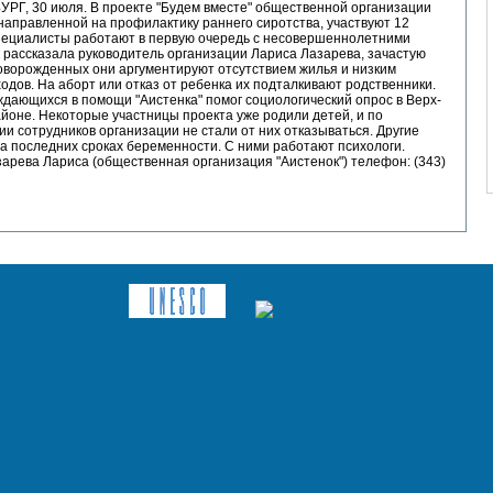
РГ, 30 июля. В проекте "Будем вместе" общественной организации
 направленной на профилактику раннего сиротства, участвуют 12
пециалисты работают в первую очередь с несовершеннолетними
 рассказала руководитель организации Лариса Лазарева, зачастую
оворожденных они аргументируют отсутствием жилья и низким
одов. На аборт или отказ от ребенка их подталкивают родственники.
дающихся в помощи "Аистенка" помог социологический опрос в Верх-
йоне. Некоторые участницы проекта уже родили детей, и по
и сотрудников организации не стали от них отказываться. Другие
а последних сроках беременности. С ними работают психологи.
зарева Лариса (общественная организация "Аистенок") телефон: (343)