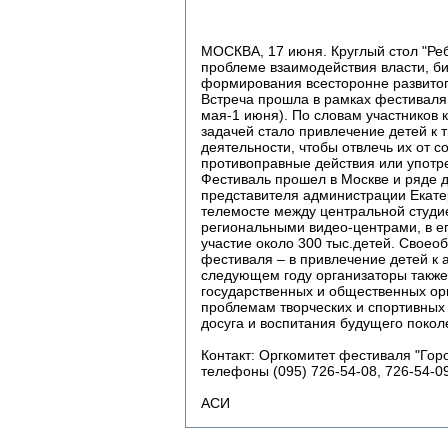
МОСКВА, 17 июня. Круглый стол "Ре
проблеме взаимодействия власти, би
формирования всесторонне развито
Встреча прошла в рамках фестиваля "
мая-1 июня). По словам участников к
задачей стало привлечение детей к 
деятельности, чтобы отвлечь их от 
противоправные действия или употре
Фестиваль прошел в Москве и ряде д
представителя администрации Екате
телемосте между центральной студи
региональными видео-центрами, в е
участие около 300 тыс.детей. Своео
фестиваля – в привлечение детей к а
следующем году организаторы такж
государственных и общественных ор
проблемам творческих и спортивных 
досуга и воспитания будущего покол
Контакт: Оргкомитет фестиваля "Горо
телефоны (095) 726-54-08, 726-54-0
АСИ