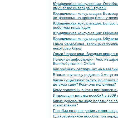
Юридическая консультация: Освобож
имущество инвалида 1 группы
Юридическая консультация: Возмеще
потраченных на проезд к месту лече
Юридическая консультация: Вопрос 
ребенком-инвалидом
Юридическая консультация: Обучение
Юридическая консультация: Обучени
Ольга Червоткина. Таблица калорийн
некоторых блюд
Ольга Червоткина. Вредные пищевы
Полезная информация: Анализ харак
Великобритании, Oxfam
Как получить сертификат на материн
В каких случаях у родителей могут з
Какие существуют льготы по оплате 
детском саду? Кому они положены?
Кому положены льготы при записи в 
Индексация детских пособий в 2009 г
Какие документы надо подать для п
усыновлении?
Пособия на проведение летнего озд
Единовременное пособие при переда