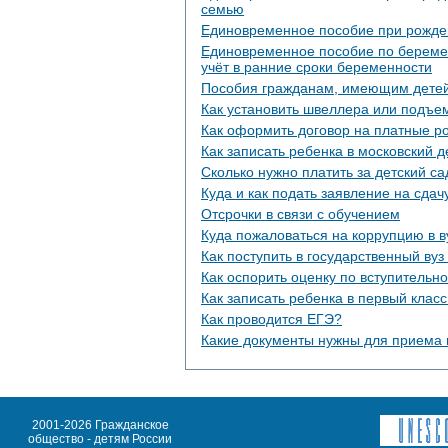
семью
Единовременное пособие при рожде
Единовременное пособие по береме
учёт в ранние сроки беременности
Пособия гражданам, имеющим дете
Как установить швеллера или подъе
Как оформить договор на платные р
Как записать ребенка в московский д
Сколько нужно платить за детский са
Куда и как подать заявление на сдач
Отсрочки в cвязи с обучением
Куда пожаловаться на коррупцию в в
Как поступить в государственный вуз
Как оспорить оценку по вступительн
Как записать ребенка в первый клас
Как проводится ЕГЭ?
Какие документы нужны для приема 
2001-2026 Гражданское
общество - детям России