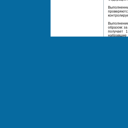
Выполненны
проверяютс
контролируе
Выполнение
образом: за
получает 1
набравшие 
более балло
Организато
изменении 
информации 
Итоговая и
прошедших 
личному ад
позднее 2 м
К участию в
прошедшие 
Задания о
Участникам
задание. Ка
Номинации 
конс