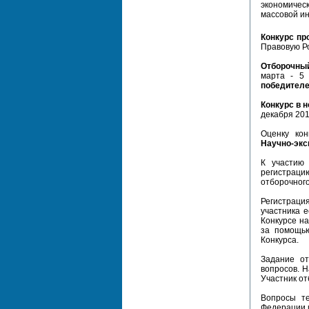
экономическ
массовой ин
Конкурс пр
Правовую Ро
Отборочный
марта - 5
победителе
Конкурс в 
декабря 201
Оценку ко
Научно-экс
К участию 
регистраци
отборочного
Регистрация
участника 
Конкурсе на
за помощью
Конкурса.
Задание от
вопросов. Н
Участник от
Вопросы те
Федерации 