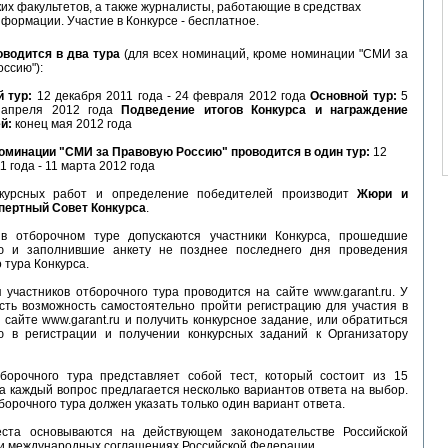
их факультетов, а также журналисты, работающие в средствах
формации. Участие в Конкурсе - бесплатное.
оводится в два тура
(для всех номинаций, кроме номинации "СМИ за
ссию"):
 тур:
12 декабря 2011 года - 24 февраля 2012 года
Основной тур:
5
 апреля 2012 года
Подведение итогов Конкурса и награждение
й:
конец мая 2012 года
номинации "СМИ за Правовую Россию" проводится в один тур:
12
1 года - 11 марта 2012 года
нкурсных работ и определение победителей производит
Жюри и
пертный Совет Конкурса
.
в отборочном туре допускаются участники Конкурса, прошедшие
ю и заполнившие анкету не позднее последнего дня проведения
 тура Конкурса.
 участников отборочного тура проводится на сайте www.garant.ru. У
есть возможность самостоятельно пройти регистрацию для участия в
 сайте www.garant.ru и получить конкурсное задание, или обратиться
 в регистрации и получении конкурсных заданий к Организатору
борочного тура представляет собой тест, который состоит из 15
а каждый вопрос предлагается несколько вариантов ответа на выбор.
борочного тура должен указать только один вариант ответа.
ста основываются на действующем законодательстве Российской
и международных соглашениях Российской Федерации.