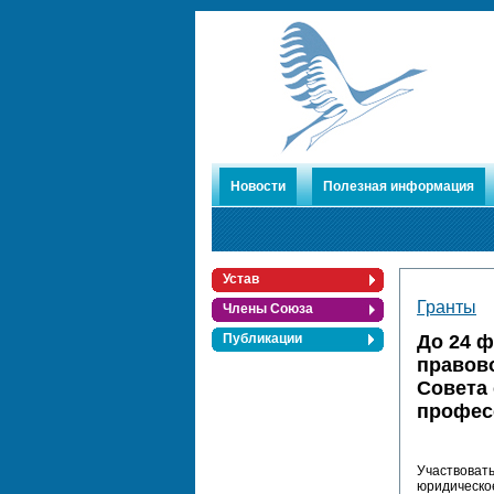
Новости
Полезная информация
Устав
Гранты
Члены Союза
До 24 ф
Публикации
правов
Совета 
профес
Участвоват
юридическое