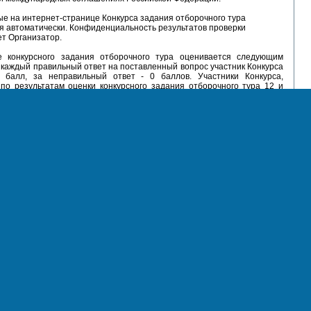
е на интернет-странице Конкурса задания отборочного тура
я автоматически. Конфиденциальность результатов проверки
т Организатор.
 конкурсного задания отборочного тура оценивается следующим
 каждый правильный ответ на поставленный вопрос участник Конкурса
 балл, за неправильный ответ - 0 баллов. Участники Конкурса,
по результатам оценки конкурсного задания отборочного тура 12 и
в, приглашаются Организатором к участию в основном туре Конкурса.
р имеет право установить меньшую величину проходного балла. Об
величины проходного балла сообщается Организатором в итоговой
о результатах отборочного тура.
нформация о результатах отборочного тура Конкурса и участниках,
в основной тур, направляется участникам отборочного тура по
ресу электронной почты после окончания отборочного тура, но не
арта 2012 года.
основном туре Конкурса
допускаются участники, успешно
отборочный тур.
сновного тура Конкурса размещаются на сайте www.garant.ru.
 основного тура предлагается выполнить специальное конкурсное
ждой номинации Конкурса соответствует отдельное задание.
для основного тура Конкурса:
титуционное, государственное право;