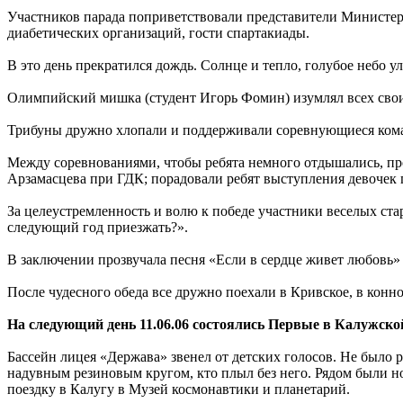
Участников парада поприветствовали представители Министер
диабетических организаций, гости спартакиады.
В это день прекратился дождь. Солнце и тепло, голубое небо 
Олимпийский мишка (студент Игорь Фомин) изумлял всех свои
Трибуны дружно хлопали и поддерживали соревнующиеся коман
Между соревнованиями, чтобы ребята немного отдышались, пр
Арзамасцева при ГДК; порадовали ребят выступления девочек 
За целеустремленность и волю к победе участники веселых ст
следующий год приезжать?».
В заключении прозвучала песня «Если в сердце живет любовь» в
После чудесного обеда все дружно поехали в Кривское, в конн
На следующий день 11.06.06 состоялись Первые в Калужской
Бассейн лицея «Держава» звенел от детских голосов. Не было р
надувным резиновым кругом, кто плыл без него. Рядом были 
поездку в Калугу в Музей космонавтики и планетарий.