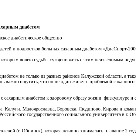
сахарным диабетом
ское диабетическое общество
 детей и подростков больных сахарным диабетом «ДиаСпорт-200
 которым волею судьбы суждено жить с этим неизлечимым недуг
иабетом не только из разных районов Калужской области, а так
ь важно ощутить, что он не один живет с проблемой сахарного ди
с сахарным диабетом к здоровому образу жизни, физкультуре и с
а, Калуги, Малоярославца, Боровска, Людиново, Кирова и кома
 Российского государственного социального университета в г. 
левой (г. Обнинск), которая активно занималась плавание 2 год