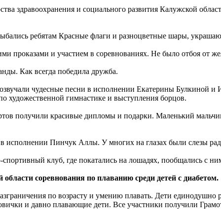
ства здравоохранения и социального развития Калужской облас
улыбались ребятам Красные флаги и разноцветные шары, украшаю
ми проказами и участием в соревнованиях. Не было отбоя от ж
ды. Как всегда победила дружба.
озвучали чудесные песни в исполнении Екатерины Булкиной и 
по художественной гимнастике и выступления борцов.
артов получили красивые дипломы и подарки. Маленький мальчик
 исполнении Пинчук Аллы. У многих на глазах были слезы радост
о-спортивный клуб, где покатались на лошадях, пообщались с ни
 области соревнования по плаванию среди детей с диабетом.
азграничения по возрасту и умению плавать. Дети единодушно ре
новички и давно плавающие дети. Все участники получили Грам