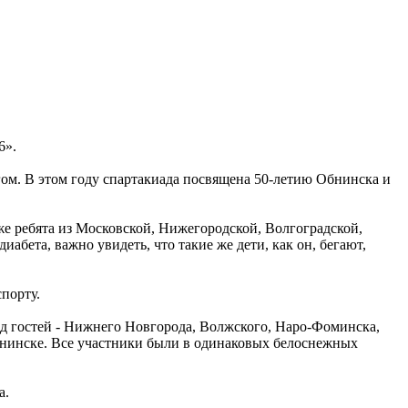
6».
ом. В этом году спартакиада посвящена 50-летию Обнинска и
же ребята из Московской, Нижегородской, Волгоградской,
абета, важно увидеть, что такие же дети, как он, бегают,
порту.
нд гостей - Нижнего Новгорода, Волжского, Наро-Фоминска,
Обнинске. Все участники были в одинаковых белоснежных
а.