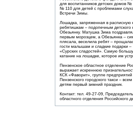
для воспитанников детских домов № 1
№ 110 для детей с проблемами слух
Встречи Зимы.
Лошадка, запряженная в расписную ка
ребятишкам – подопечным детского
Обезьянку. Матушка Зима поздравлял
первым морозцем, а Обезьянка – си
плясала, веселила ребят – прощалас
гости малышам и сладкие подарки – 
«Сурских сладостей». Самую большу
катание на лошадке, которое им уст
Пензенское областное отделение Ро
выражает искреннюю признательност
КСК «Фаворит», группе предприятий
Пензенского городского такси – все
детям первый зимний праздник.
Контакт: тел. 49-27-09, Председате
областного отделения Российского д