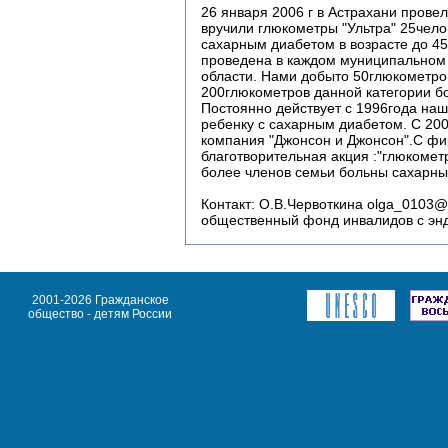
26 января 2006 г в Астрахани прове
вручили глюкометры "Ультра" 25чел
сахарным диабетом в возрасте до 45
проведена в каждом муниципальном
области. Нами добыто 50глюкометро
200глюкометров данной категории б
Постоянно действует с 1996года на
ребенку с сахарным диабетом. С 200
компания "Джонсон и Джонсон".С фи
благотворительная акция :"глюкометр
более членов семьи больны сахарны
Контакт: О.В.Червоткина olga_0103@
общественный фонд инвалидов с эн
2001-2026 Гражданское
общество - детям России