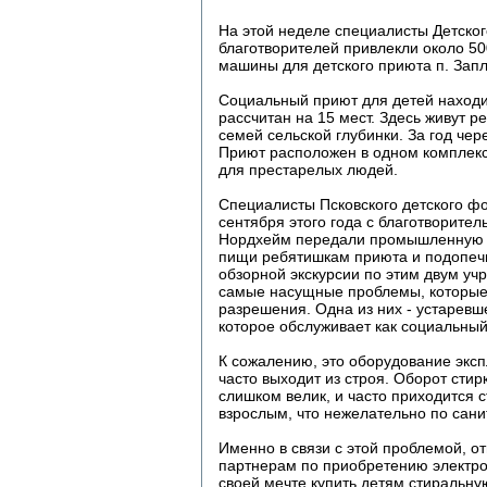
На этой неделе специалисты Детско
благотворителей привлекли около 5
машины для детского приюта п. Зап
Социальный приют для детей находи
рассчитан на 15 мест. Здесь живут р
семей сельской глубинки. За год чер
Приют расположен в одном комплек
для престарелых людей.
Специалисты Псковского детского фо
сентября этого года с благотворител
Нордхейм передали промышленную э
пищи ребятишкам приюта и подопе
обзорной экскурсии по этим двум у
самые насущные проблемы, которые
разрешения. Одна из них - устарев
которое обслуживает как социальный
К сожалению, это оборудование эксп
часто выходит из строя. Оборот стир
слишком велик, и часто приходится с
взрослым, что нежелательно по сан
Именно в связи с этой проблемой, о
партнерам по приобретению электро
своей мечте купить детям стиральн