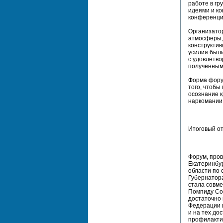
работе в гр
идеями и ко
конференци
Организато
атмосферы, 
конструктив
усилия были
с удовлетво
полученным 
Форма форум
того, чтобы
осознание к
наркомании
Итоговый о
Форум, пров
Екатеринбур
области по 
Губернатора
стала совм
Помпиду Со
достаточно
Федерации 
и на тех до
профилакти