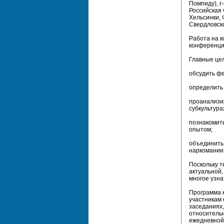
Помпиду), г
Российская 
Хельсинки, 
Свердловско
Работа на к
конференци
Главные це
обсудить фе
определить 
проанализи
субкультура
познакомить
опытом;
объединить
наркомании
Поскольку 
актуальной,
многое узна
Программа 
участникам
заседаниях,
относитель
ежедневной