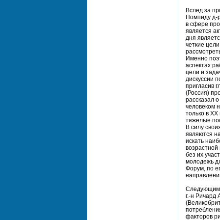
Вслед за пр
Помпиду д-р
в сфере про
является ак
дня являет
четкие цели
рассмотреть
Именно поэ
аспектах ра
цели и зада
дискуссии 
пригласив г
(Россия) пр
рассказал о
человеком н
только в XX
тяжелые пос
В силу свои
являются на
искать наи
возрастной
без их учас
молодежь дл
Форум, по 
направлени
Следующим 
г.-н Ричард
(Великобри
потребления
факторов ри