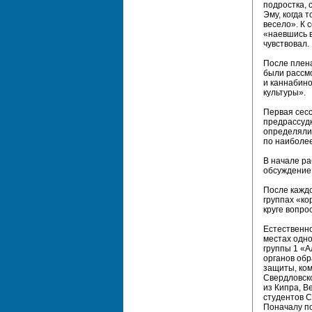
подростка, 
Эму, когда 
весело». К 
«наевшись в
чувствовал.
После плена
были рассмо
и каннабин
культуры».
Первая сесс
предрассудк
определяли
по наиболе
В начале ра
обсуждение
После каждо
группах «к
круге вопро
Естественно
местах одно
группы 1 «А
органов обр
защиты, ко
Свердловско
из Кипра, В
студентов С
Поначалу по