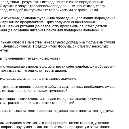
 представить результаты исследования о связи определенных
й музыки и злоупотреблением определенных наркотиков, сразу
олодых людей выступили с категорическими возражениями.
ию отчетных докладов групп была проведена церемония награждения
м призом по профилактике. Приз получили общественные
 из Великобритании (за разработку программы работы с детьми
ении (за создание интернет-сайта для поддержки молодежи) и
льным словом в качестве Генерального докладчика Форума выступил
 (Великобритания). Подводя итоги Форума, он отметил несколько
ктов:
у поколениями труден, но возможен.
и с молодежью взрослые должны вести себя подобающим образом и,
 показывать, что они хотят вести диалог.
 молодежь должно проявлять взаимоуважение.
 трудности проникновения в субкультуры, поэтому необходимо лучше
ь методы преодоления таких трудностей.
о сверстниками очень важны для молодежи, значит их нужно
ать в рамках профилактических мероприятий.
ложительных моментов оценки в группах стало знакомство с другими
ь заседания заметил, что конференция, по его мнению, успешно
широкий круг участников, которые имели прекрасную возможность