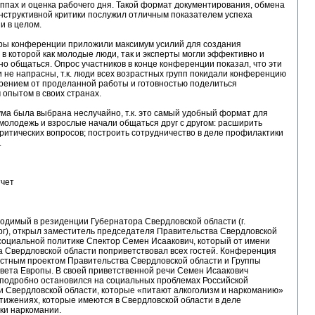
уппах и оценка рабочего дня. Такой формат документирования, обмена
нструктивной критики послужил отличным показателем успеха
и в целом.
ры конференции приложили максимум усилий для создания
в которой как молодые люди, так и эксперты могли эффективно и
но общаться. Опрос участников в конце конференции показал, что эти
 не напрасны, т.к. люди всех возрастных групп покидали конференцию
рением от проделанной работы и готовностью поделиться
опытом в своих странах.
а была выбрана неслучайно, т.к. это самый удобный формат для
 молодежь и взрослые начали общаться друг с другом: расширить
ритических вопросов; построить сотрудничество в деле профилактики
.
тчет
одимый в резиденции Губернатора Свердловской области (г.
г), открыл заместитель председателя Правительства Свердловской
социальной политике Спектор Семен Исаакович, который от имени
 Свердловской области поприветствовал всех гостей. Конференция
естным проектом Правительства Свердловской области и Группы
вета Европы. В своей приветственной речи Семен Исаакович
 подробно остановился на социальных проблемах Российской
и Свердловской области, которые «питают алкоголизм и наркоманию»
стижениях, которые имеются в Свердловской области в деле
ки наркомании.