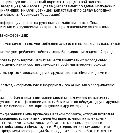
-н Юрий Ружников (Главный нарколог Свердловской области,
Федерация), г-н Лассе Сиурала (Департамент по делам молодежи г.
Финляндия), г-н Олег Вотинцев (Департамент по делам молодежи
й области, Российская Федерация).
онференции велась на русском и английском языках. Тема
и была с энтузиазмом воспринята приглашенными участниками.
ли конференции:
номен сочетанного употребления алкоголя и нелегальных наркотиков;
место употребления табака и каннабиноидов в молодежной среде;
ровать роль наркотических веществ в конкретных молодежных
х с целью найти соответствующие профилактические подходы;
 экспертов и молодежь друг с другом с целью обмена идеями и
 подходы формального и неформального обучения в профилактике
.
тема профилактики наркомании среди молодежи является очень
 участники конференции должны были многое обсудить друг с другом и
ть об особенностях наркоситуации в других странах.
конференции была проведена в таком формате, который позволил
 ежедневно встречаться одной большой группой на пленарных
 а также иметь возможность обсуждать ключевые вопросы в
но небольших рабочих группах. Еще одним ключевым элементом
 программы конференции было ведение записи работы, отчеты о