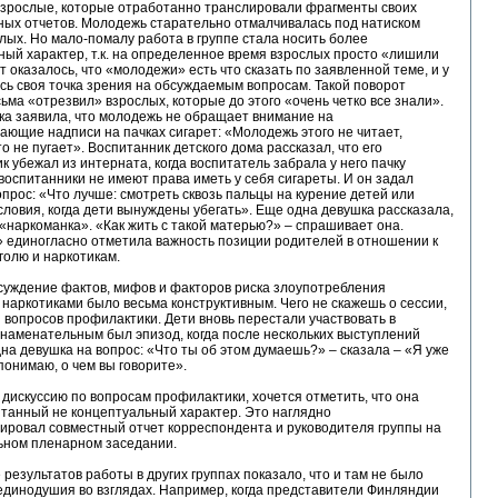
взрослые, которые отработанно транслировали фрагменты своих
ных отчетов. Молодежь старательно отмалчивалась под натиском
лых. Но мало-помалу работа в группе стала носить более
ный характер, т.к. на определенное время взрослых просто «лишили
ут оказалось, что «молодежи» есть что сказать по заявленной теме, и у
сь своя точка зрения на обсуждаемым вопросам. Такой поворот
ьма «отрезвил» взрослых, которые до этого «очень четко все знали».
ка заявила, что молодежь не обращает внимание на
ющие надписи на пачках сигарет: «Молодежь этого не читает,
о не пугает». Воспитанник детского дома рассказал, что его
к убежал из интерната, когда воспитатель забрала у него пачку
к. воспитанники не имеют права иметь у себя сигареты. И он задал
прос: «Что лучше: смотреть сквозь пальцы на курение детей или
словия, когда дети вынуждены убегать». Еще одна девушка рассказала,
 «наркоманка». «Как жить с такой матерью?» – спрашивает она.
 единогласно отметила важность позиции родителей в отношении к
оголю и наркотикам.
суждение фактов, мифов и факторов риска злоупотребления
 наркотиками было весьма конструктивным. Чего не скажешь о сессии,
вопросов профилактики. Дети вновь перестали участвовать в
Знаменательным был эпизод, когда после нескольких выступлений
на девушка на вопрос: «Что ты об этом думаешь?» – сказала – «Я уже
понимаю, о чем вы говорите».
дискуссию по вопросам профилактики, хочется отметить, что она
танный не концептуальный характер. Это наглядно
ировал совместный отчет корреспондента и руководителя группы на
ьном пленарном заседании.
результатов работы в других группах показало, что и там не было
единодушия во взглядах. Например, когда представители Финляндии