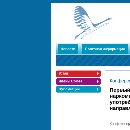
Новости
Полезная информация
Устав
Конфере
Члены Союза
Первый
Публикации
нарком
употреб
направ
Конференци