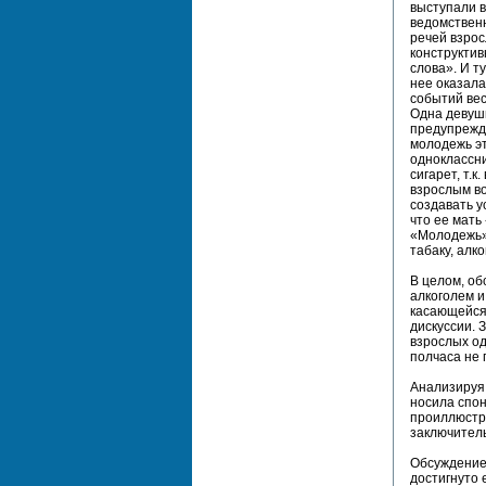
выступали 
ведомствен
речей взрос
конструктив
слова». И т
нее оказала
событий вес
Одна девуш
предупрежда
молодежь эт
одноклассни
сигарет, т.
взрослым во
создавать у
что ее мать
«Молодежь»
табаку, алк
В целом, об
алкоголем и
касающейся 
дискуссии. 
взрослых од
полчаса не 
Анализируя 
носила спон
проиллюстр
заключител
Обсуждение 
достигнуто 