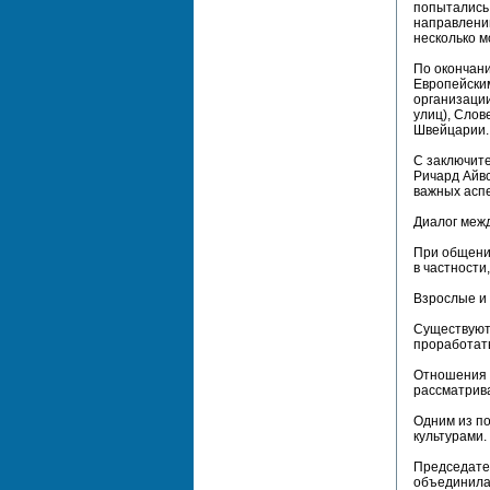
попытались
направлени
несколько м
По окончан
Европейски
организации
улиц), Слов
Швейцарии.
С заключите
Ричард Айвс
важных аспе
Диалог межд
При общени
в частности,
Взрослые и
Существуют
проработат
Отношения с
рассматрив
Одним из по
культурами.
Председател
объединила 