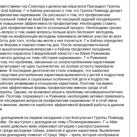
иветствием г-на Спектора к делегатам обратился Президент Группы
 Боб Кайзер. Г-н Кайзер рассказал о том, что Группа Помпиду делает
филактики наркомании. Он рассказал о том, что профилактика
туальной темой во всей Европе. Но насущной задачей сегодняшнего
ся повышение эффективности профилактики. Необходимо ставить
 для профилактики и вести осознанный процесс. Необходимо срочно
 вопрос о том, какие вопросы больше всего беспокоят молодежь.
тому на конференции молодежь принимала активное участие во всех
боты для того, чтобы мы могли у них поучиться. Г-н Кайзер определил
чи Форума и озвучил повестку дня. После непродолжительной
по вышеозначенным вопросам г-н Кайзер продолжил заседание,
лавного нарколога Свердловской области г-на Юрия Ружникова
очитать доклад на тему «История наркомании». Г-н Ружников
 том, что проблема, связанная со злоупотреблением наркотиками
асчитывает не одно тысячелетие, но особую остроту приобрело
 веке. В последние десятилетия стало очевидно, что наиболее
ледствия употребления наркотиков выявляются у детей и подростков.
х биологических и социальных особенностей дети и подростки
иболее уязвимыми в отношении наркотиков. Поэтому так важно
более эффективные формы профилактики именно среди этой
 группы. Однако, не возможно решать проблемы несовершеннолетних
тия. Поэтому, подчеркнул г-н Ружников, необходимо активно привлекать
я обсуждения вопросов профилактики наркомании. И в этой связи
его мнению, является наиболее эффективной формой работы в данном
и.
докладчиком на первом заседании стал Консультант Группы Помпиду
 Айвс. Он выступил с докладом на тему «Полинаркомания». Г-н Айвс
тания) довольно живо обрисовал ситуацию с распространение
 среди молодежи табака, алкоголя и других наркотиков. Выявлению
ска докладчику помогал «Страус Эму» – кукла, которая изображала