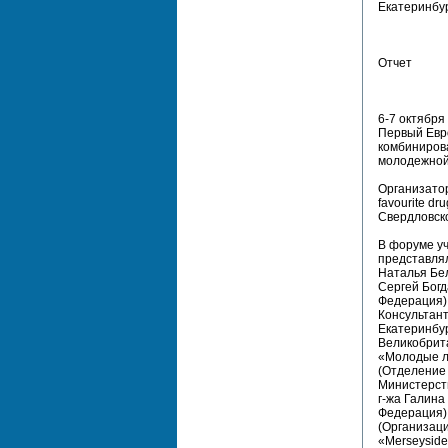
Екатеринбур
Отчет
6-7 октября
Первый Евр
комбиниров
молодежной
Организато
favourite d
Свердловско
В форуме уч
представлял
Наталья Бел
Сергей Богд
Федерация),
Консультант
Екатеринбур
Великобрита
«Молодые ли
(Отделение
Министерств
г-жа Галина
Федерация),
(Организаци
«Merseyside