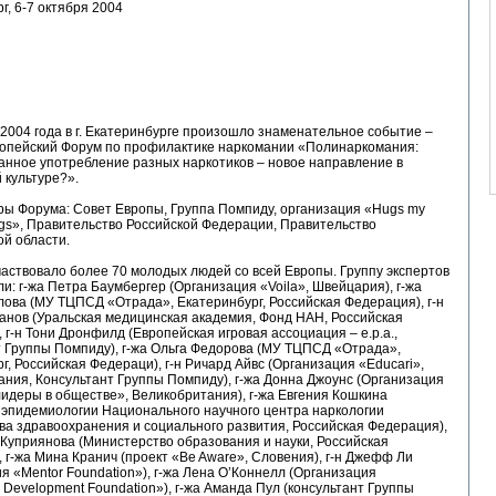
г, 6-7 октября 2004
 2004 года в г. Екатеринбурге произошло знаменательное событие –
опейский Форум по профилактике наркомании «Полинаркомания:
анное употребление разных наркотиков – новое направление в
 культуре?».
ры Форума: Совет Европы, Группа Помпиду, организация «Hugs my
rugs», Правительство Российской Федерации, Правительство
й области.
аствовало более 70 молодых людей со всей Европы. Группу экспертов
и: г-жа Петра Баумбергер (Организация «Voila», Швейцария), г-жа
ова (МУ ТЦПСД «Отрада», Екатеринбург, Российская Федерация), г-н
анов (Уральская медицинская академия, Фонд НАН, Российская
 г-н Тони Дронфилд (Европейская игровая ассоциация – е.р.а.,
 Группы Помпиду), г-жа Ольга Федорова (МУ ТЦПСД «Отрада»,
г, Российская Федераци), г-н Ричард Айвс (Организация «Educari»,
ния, Консультант Группы Помпиду), г-жа Донна Джоунс (Организация
деры в обществе», Великобритания), г-жа Евгения Кошкина
 эпидемиологии Национального научного центра наркологии
а здравоохранения и социального развития, Российская Федерация),
 Куприянова (Министерство образования и науки, Российская
 г-жа Мина Кранич (проект «Be Aware», Словения), г-н Джефф Ли
я «Mentor Foundation»), г-жа Лена О’Коннелл (Организация
 Development Foundation»), г-жа Аманда Пул (консультант Группы