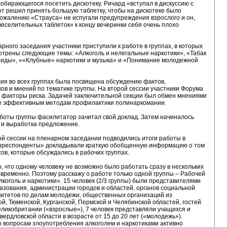
собирающегося посетить дискотеку. Ричард «вступал в дискуссию с
тот решил принять большую таблетку, чтобы на дискотеке было
сожалению «Страуса» не испугали предупреждения взрослого и он,
еселительных таблеток» к концу вечеринки себя очень плохо
рного заседания участники приступили к работе в группах, в которых
трены следующие темы: «Алкоголь и нелегальные наркотики», «Табак
оиды», ««Клубные» наркотики и музыка» и «Понимание молодежной
ия во всех группах была посвящена обсуждению фактов,
ов и мнений по тематике группы. На второй сессии участники Форума
 факторы риска. Задачей заключительной секции был обмен мнениями
е эффективным методам профилактики полинаркомании.
боты группы фасилитатор зачитал свой доклад. Затем начиналось
 и выработка предложение.
й сессии на пленарном заседании подводились итоги работы в
орреспонденты» докладывали краткую обобщенную информацию о том
сов, которые обсуждались в рабочих группах.
, что одному человеку не возможно было работать сразу в нескольких
временно. Поэтому расскажу о работе только одной группы – Рабочей
лкоголь и наркотики». 15 человек (2/3 группы) были представителями
азования, администрации городов и областей, органов социальной
митетов по делам молодежи, общественных организаций из
й, Тюменской, Курганской, Пермской и Челябинской областей, гостей
еликобритании («взрослые»), 7 человек представляли учащихся и
вердловской области в возрасте от 15 до 20 лет («молодежь»).
 вопросам злоупотребления алкоголем и наркотиками активно