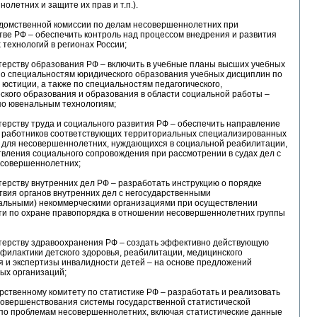
олетних и защите их прав и т.п.).
едомственной комиссии по делам несовершеннолетних при
ве РФ – обеспечить контроль над процессом внедрения и развития
технологий в регионах России;
терству образования РФ – включить в учебные планы высших учебных
по специальностям юридического образования учебных дисциплин по
юстиции, а также по специальностям педагогического,
ского образования и образования в области социальной работы –
по ювенальным технологиям;
терству труда и социального развития РФ – обеспечить направление
 работников соответствующих территориальных специализированных
 для несовершеннолетних, нуждающихся в социальной реабилитации,
вления социального сопровождения при рассмотрении в судах дел с
есовершеннолетних;
терству внутренних дел РФ – разработать инструкцию о порядке
вия органов внутренних дел с негосударственными
альными) некоммерческими организациями при осуществлении
ти по охране правопорядка в отношении несовершеннолетних группы
стерству здравоохранения РФ – создать эффективно действующую
филактики детского здоровья, реабилитации, медицинского
 и экспертизы инвалидности детей – на основе предложений
ых организаций;
арственному комитету по статистике РФ – разработать и реализовать
совершенствования системы государственной статистической
 по проблемам несовершеннолетних, включая статистические данные