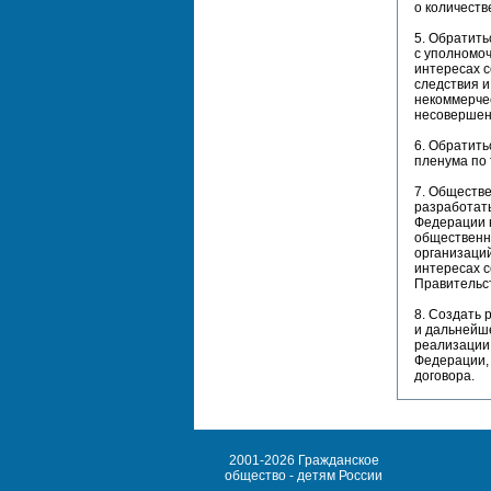
о количест
5. Обратить
с уполномо
интересах с
следствия 
некоммерче
несовершен
6. Обратить
пленума по 
7. Обществ
разработать
Федерации 
общественн
организаци
интересах с
Правительст
8. Создать
и дальнейш
реализации 
Федерации, 
договора.
2001-2026 Гражданское
общество - детям России