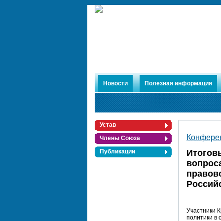
Новости
Полезная информация
Устав
Конфере
Члены Союза
Итогов
Публикации
вопрос
правово
Россий
Участники К
политики в