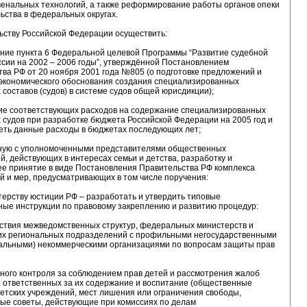
венальных технологий, а также реформирование работы органов опеки
ьства в федеральных округах.
ьству Российской Федерации осуществить:
ение пункта 6 Федеральной целевой Программы “Развитие судебной
сии на 2002 – 2006 годы”, утверждённой Постановлением
ва РФ от 20 ноября 2001 года №805 (о подготовке предложений и
экономического обоснования создания специализированных
составов (судов) в системе судов общей юрисдикции);
ние соответствующих расходов на содержание специализированных
судов при разработке бюджета Российской Федерации на 2005 год и
еть данные расходы в бюджетах последующих лет;
тную с уполномоченными представителями общественных
, действующих в интересах семьи и детства, разработку и
е принятие в виде Постановления Правительства РФ комплекса
 и мер, предусматривающих в том числе поручения:
терству юстиции РФ – разработать и утвердить типовые
ные инструкции по правовому закреплению и развитию процедур:
йствия межведомственных структур, федеральных министерств и
 их региональных подразделений с профильными негосударственными
альными) некоммерческими организациями по вопросам защиты прав
ного контроля за соблюдением прав детей и рассмотрения жалоб
, ответственных за их содержание и воспитание (общественные
етских учреждений, мест лишения или ограничения свободы,
ые советы, действующие при комиссиях по делам