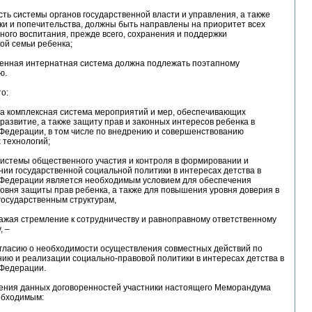
сть системы органов государственной власти и управления, а также
ки и попечительства, должны быть направлены на приоритет всех
ого воспитания, прежде всего, сохранения и поддержки
ой семьи ребенка;
твенная интернатная система должна подлежать поэтапному
ю.
то:
ма комплексная система мероприятий и мер, обеспечивающих
развитие, а также защиту прав и законных интересов ребенка в
Федерации, в том числе по внедрению и совершенствованию
 технологий;
системы общественного участия и контроля в формировании и
ии государственной социальной политики в интересах детства в
 Федерации является необходимым условием для обеспечения
овня защиты прав ребенка, а также для повышения уровня доверия в
государственным структурам,
ажая стремление к сотрудничеству и равноправному ответственному
, –
огласию о необходимости осуществления совместных действий по
ию и реализации социально-правовой политики в интересах детства в
 Федерации.
ения данных договоренностей участники настоящего Меморандума
обходимым: