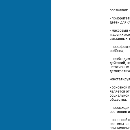
осознавая:
- приоритет
детей для б
- массовый 
и других а
связанных, 
- неэффект
ребёнка;
- необходи
действий, 
негативных 
демократиче
констатируя,
- основной 
является о
социальной 
общества;
- происходи
состояния и
- основной 
системы за
принимаемо