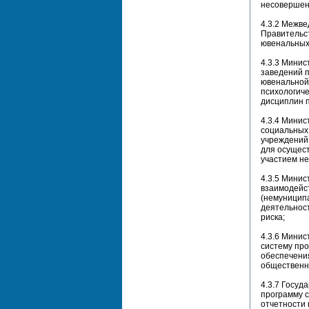
несовершенн
4.3.2 Межв
Правительст
ювенальных 
4.3.3 Минис
заведений 
ювенальной 
психологиче
дисциплин 
4.3.4 Минис
социальных
учреждений
для осущест
участием н
4.3.5 Минис
взаимодейст
(немуницип
деятельнос
риска;
4.3.6 Мини
систему про
обеспечения
общественн
4.3.7 Госуд
программу 
отчетности