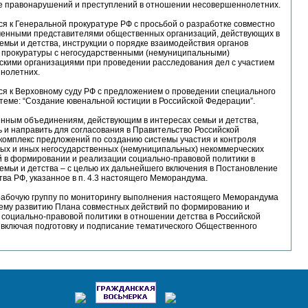
ве правонарушений и преступлений в отношении несовершеннолетних.
ся к Генеральной прокуратуре РФ с просьбой о разработке совместно
ченными представителями общественных организаций, действующих в
емьи и детства, инструкции о порядке взаимодействия органов
и прокуратуры с негосударственными (немуниципальными)
скими организациями при проведении расследования дел с участием
нолетних.
ся к Верховному суду РФ с предложением о проведении специального
теме: “Создание ювенальной юстиции в Российской Федерации”.
енным объединениям, действующим в интересах семьи и детства,
 и направить для согласования в Правительство Российской
комплекс предложений по созданию системы участия и контроля
ых и иных негосударственных (немуниципальных) некоммерческих
й в формировании и реализации социально-правовой политики в
емьи и детства – с целью их дальнейшего включения в Постановление
ва РФ, указанное в п. 4.3 настоящего Меморандума.
 рабочую группу по мониторингу выполнения настоящего Меморандума
ему развитию Плана совместных действий по формированию и
социально-правовой политики в отношении детства в Российской
включая подготовку и подписание тематического Общественного