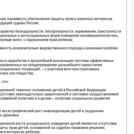
ную значимость обеспечения защиты прав и законных интересов
удущей судьбы России;
характер безнадзорности, беспризорности, наркомании, преступности
социальных и антисоциальных форм поведения несовершеннолетних,
прежде всего, с нарушением прав ребёнка;
ивность исключительно ведомственного подхода к решению проблем
мость выработки и дальнейшей реализации системы эффективных
направленных на предупреждение дальнейшего нарастания
социальных тенденций, – с участием всех конструктивных
ских сил общества;
 что:
причиной тяжелого положения детей в Российской Федерации
тсутствие законодательно закрепленной и системно осуществляемой
семейной политики и в целом – политики социального развития
т катастрофический рост инвалидизации детей и ухудшение
х здоровья;
причиной роста асоциального поведения детей является отсутствие
щиты прав детей, основанной на судебно-правовом решении,
м в интересах ребенка;