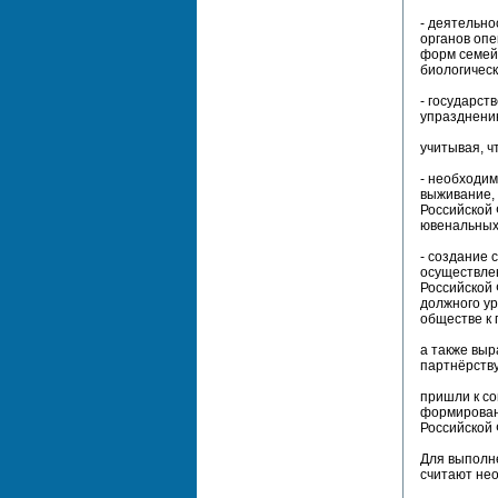
- деятельно
органов опе
форм семейн
биологическ
- государс
упразднени
учитывая, ч
- необходи
выживание, 
Российской 
ювенальных
- создание 
осуществлен
Российской
должного ур
обществе к 
а также выр
партнёрству
пришли к с
формирован
Российской
Для выполн
считают не