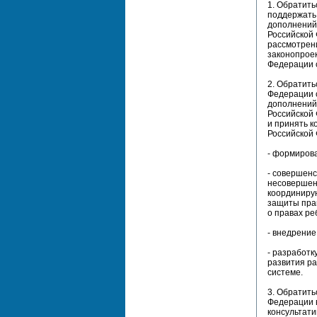
1. Обратить
поддержать 
дополнений
Российской 
рассмотрен
законопроек
Федерации 
2. Обратить
Федерации с
дополнений
Российской 
и принять к
Российской
- формиров
- совершенс
несовершен
координиру
защиты пра
о правах ре
- внедрение
- разработк
развития р
системе.
3. Обратит
Федерации 
консультати