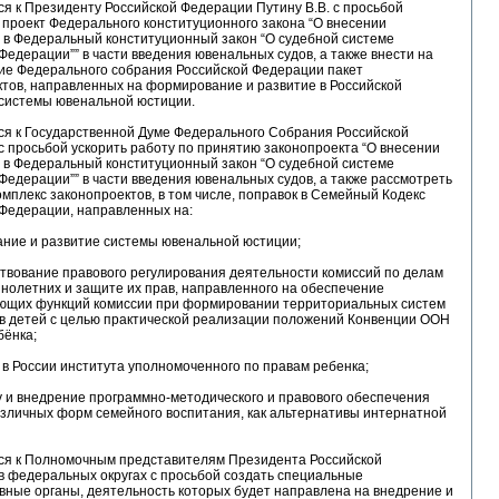
ся к Президенту Российской Федерации Путину В.В. с просьбой
проект Федерального конституционного закона “О внесении
 в Федеральный конституционный закон “О судебной системе
Федерации”” в части введения ювенальных судов, а также внести на
ие Федерального собрания Российской Федерации пакет
тов, направленных на формирование и развитие в Российской
системы ювенальной юстиции.
ся к Государственной Думе Федерального Собрания Российской
 просьбой ускорить работу по принятию законопроекта “О внесении
 в Федеральный конституционный закон “О судебной системе
Федерации”” в части введения ювенальных судов, а также рассмотреть
омплекс законопроектов, в том числе, поправок в Семейный Кодекс
 Федерации, направленных на:
ание и развитие системы ювенальной юстиции;
твование правового регулирования деятельности комиссий по делам
нолетних и защите их прав, направленного на обеспечение
ющих функций комиссии при формировании территориальных систем
в детей с целью практической реализации положений Конвенции ООН
бёнка;
 в России института уполномоченного по правам ребенка;
у и внедрение программно-методического и правового обеспечения
азличных форм семейного воспитания, как альтернативы интернатной
ься к Полномочным представителям Президента Российской
в федеральных округах с просьбой создать специальные
вные органы, деятельность которых будет направлена на внедрение и