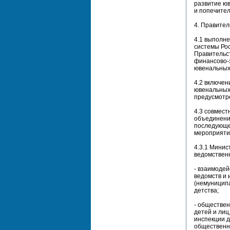
развитие ю
и попечител
4. Правител
4.1 выполн
системы Рос
Правительст
финансово-
ювенальных 
4.2 включе
ювенальных 
предусмотр
4.3 совмес
объединений
последующе
мероприятий
4.3.1 Минис
ведомствен
- взаимоде
ведомств и
(немуницип
детства;
- обществен
детей и лиц
инспекции д
общественн