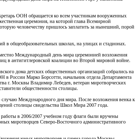
секретарь ООН обращается ко всем участникам вооруженных
ественная церемония, на которой глава Всемирной
 которую человечеству пришлось заплатить за нынешний, порой
й в общеобразовательных школах, на улицах и стадионах.
вместно Международный день мира церемонией возложения
зниц в антигитлеровской коалиции во Второй мировой войне.
вского дома детских общественных организаций собрались на
Н в России Марко Борсотти, начальник отдела Департамента
ва г. Москвы Владимир Лебедев, ветеран миротворческих
тавители общественности столицы.
 случаю Международного дня мира. После возложения венка к
дений столицы свидельства Школ Мира 2007 года.
работы в 2006/2007 учебном году флаги были вручены
юных миротворцев Северо-Восточного административного
Движения юных миротворцев и гимна города Москвы.