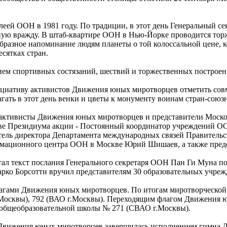
блеей ООН в 1981 году. По традиции, в этот день Генеральный 
ную вражду. В штаб-квартире ООН в Нью-Йорке проводится торж
еобразное напоминание людям планеты о той колоссальной цене,
сятках стран.
ием спортивных состязаний, шествий и торжественных построени
ициативу активистов Движения юных миротворцев отметить со
лагать в этот день венки и цветы к монументу воинам стран-сою
, активисты Движения юных миротворцев и представители Моско
аве Президиума акции - Постоянный координатор учреждений ОО
ль директора Департамента международных связей Правительст
мационного центра ООН в Москве Юрий Шишаев, а также предс
ал текст послания Генерального секретаря ООН Пан Ги Муна по
рко Борсотти вручил представителям 30 образовательных учреж
лагами Движения юных миротворцев. По итогам миротворческой 
Москвы), 792 (ВАО г.Москвы). Переходящим флагом Движения 
 общеобразовательной школы № 271 (СВАО г.Москвы).
 Движения юных миротворцев завершилась исполнением гимна 