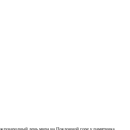
еждународный день мира на Поклонной горе у памятника