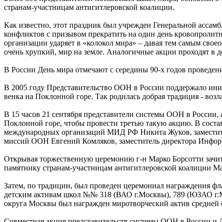
странам-участницам антигитлеровской коалиции.
Как известно, этот праздник был учрежден Генеральной ассам
конфликтов с призывом прекратить на один день кровопролит
организации ударяет в «колокол мира» – давая тем самым сво
очень хрупкий, мир на земле. Аналогичные акции проходят в де
В России День мира отмечают с середины 90-х годов проведен
В 2005 году Представительство ООН в России поддержало ин
венка на Поклонной горе. Так родилась добрая традиция - воз
В 15 часов 21 сентября представители системы ООН в России
Поклонной горе, чтобы провести третью такую акцию. В сост
международных организаций МИД РФ Никита Жуков, заместите
миссий ООН Евгений Комляков, заместитель директора Инфор
Открывая торжественную церемонию г-н Марко Борсотти зачит
памятнику странам-участницам антигитлеровской коалиции Ма
Затем, по традиции, был проведен церемониал награждения ф
детским активам школ №№ 318 (ВАО г.Москвы), 789 (ЮЗАО г.
округа Москвы был награжден миротворческий актив средней
Совместная акция представительств системы ООН в России и