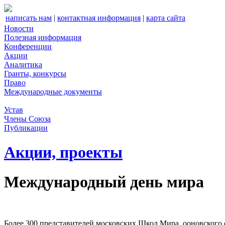
написать нам
|
контактная информация
|
карта сайта
Новости
Полезная информация
Конференции
Акции
Аналитика
Гранты, конкурсы
Право
Международные документы
Устав
Члены Союза
Публикации
Акции, проекты
Международный день мира
Более 300 представителей московских Школ Мира, ооновского