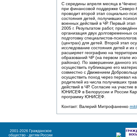
С середины апреля месяца в Чеченс
при финансовой поддержке Северо
проводит второй этап социально-пси
состояния детей, получивших психол
военных действий в ЧР. Первый этап
2005 г. Результатом работ, проведён
организация двух долговременных с
подготовку специалистов-психологов
(центрах) для детей. Второй этап ос
исследование состояния детей и их 
расширяет географию на территори
образований ЧР (на первом этапе ис
районах). По завершении данного э
осуществить публикацию его матери
совместно с Движением Добровольц
осуществить поход через перевал на
родителей из числа получивших трав
действий в ЧР. Согласие на участие 
ЮНИСЕФ в Белоруссии и России Кар
программу ЮНИСЕФ.
Контакт: Валерий Митрофаненко
mit
2001-2026 Гражданское
общество - детям России