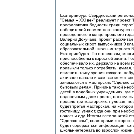
Екатеринбург, Свердловский регио
"Семья – XXI век" реализует проект 
профилактика бедности среди сирот"
победителей совместного конкурса н
проведенного в конце прошлого года.
Валерий Докучаев, проект рассчитан
социальных сирот, выпускников 9 кл
образовательной школы-интерната 
Екатеринбурга. По его словам, мног
приспособлены к взрослой жизни. Го
обеспечивало их, держало на всем го
привыкли только потреблять, думая, 
изменить точку зрения каждого, побуд
активное начало и сам все может сде
занимаются в мастерских "Сделаю са
бытовым делам. Причина такой необ
детей в подобных учреждениях, где 
подопечным даже просто, пользуясь 
прошло три мастерских: нулевая, пе
будет третья мастерская, на которо
гостиницу, узнают, где они при необ
ночлег и еду. Итогом всех занятий с
"Сделаю сам", соавторами которого 
будет содержаться информация, кот
школы-интерната во взрослой жизни.