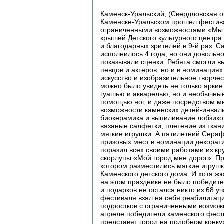
Каменск-Уральский, (Свердловская об
Каменске-Уральском прошел фестива
ограниченными возможностями «Мы в
крышей Детского культурного центра
и благодарных зрителей в 9-й раз.
исполнилось 4 года, но они довольн
показывали сценки. Ребята смогли вы
певцов и актеров, но и в номинация
искусство и изобразительное творче
можно было увидеть не только яркие
гуашью и акварелью, но и необычны
помощью ног, и даже посредством м
возможности каменских детей-инвал
биокерамика и выпиливание лобзико
вязаные салфетки, плетение из ткан
мягкие игрушки. А пятилетний Сера
призовых мест в номинации декорат
поразил всех своими работами из кр
скорлупы «Мой город мне дорог». Пр
котором разместились мягкие игрушк
Каменского детского дома. И хотя ж
на этом празднике не было победит
и подарков не остался никто из 68 у
фестиваля взял на себя реабилитац
подростков с ограниченными возмож
апреле победители каменского фес
представят город на подобном конку